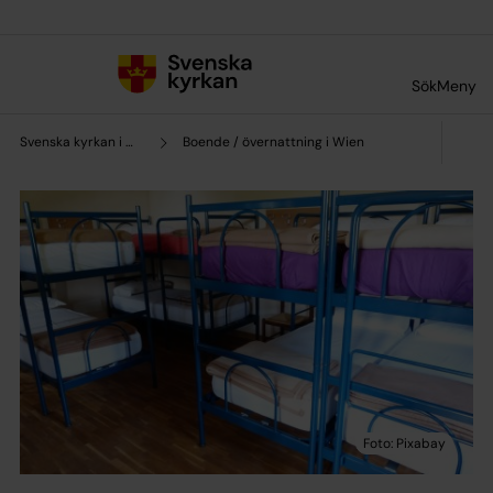
Till innehållet
Till undermeny
Sök
Meny
Svenska kyrkan i Wien/Österrike
Boende / övernattning i Wien