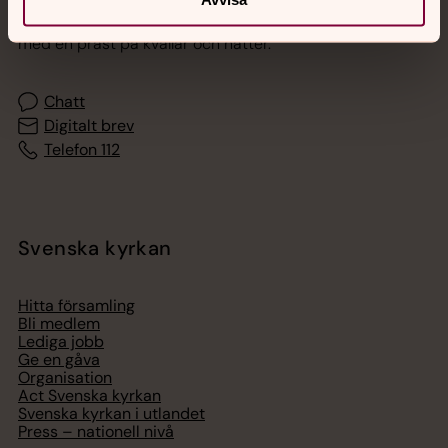
Akut samtals- och krisstöd. Prata eller chatta anonymt
med en präst på kvällar och nätter.
Chatt
Digitalt brev
Telefon 112
Svenska kyrkan
Hitta församling
Bli medlem
Lediga jobb
Ge en gåva
Organisation
Act Svenska kyrkan
Svenska kyrkan i utlandet
Press – nationell nivå