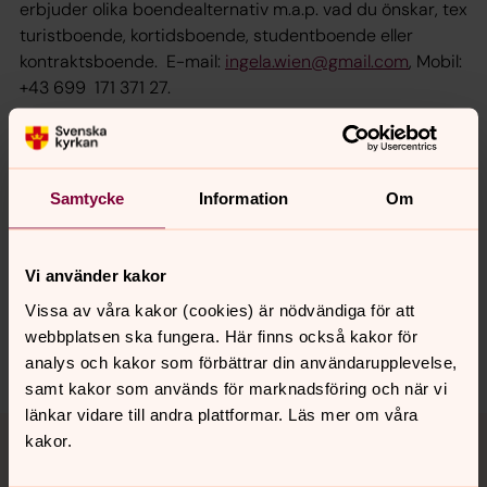
erbjuder olika boendealternativ m.a.p. vad du önskar, tex
turistboende, kortidsboende, studentboende eller
kontraktsboende. E-mail:
ingela.wien@gmail.com
, Mobil:
+43 699 171 371 27.
Senast ändrad 7 oktober 2017
Samtycke
Information
Om
Synpunkter eller frågor på sidans
innehåll?
wien@svenskakyrkan.se
Vi använder kakor
Vissa av våra kakor (cookies) är nödvändiga för att
Dela
webbplatsen ska fungera. Här finns också kakor för
analys och kakor som förbättrar din användarupplevelse,
samt kakor som används för marknadsföring och när vi
länkar vidare till andra plattformar. Läs mer om våra
Tillbaka till toppen
Tillbaka till innehållet
kakor.