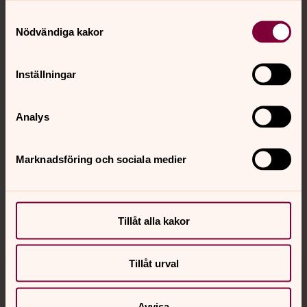
Samtyckesval
Kontakt
Nödvändiga kakor
Inställningar
Kalender
Analys
Hitta snabbt
Marknadsföring och sociala medier
Sociala kanaler
Tillåt alla kakor
Tillåt urval
Jourhavande präst
Avvisa