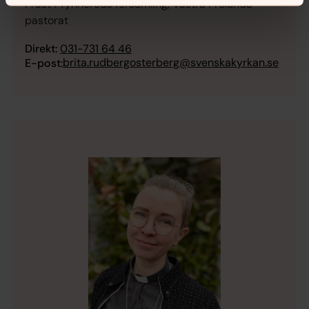
Präst i Tynnereds församling, Västra Frölunda
pastorat
Direkt:
031-731 64 46
brita.rudbergosterberg@svenskakyrkan.se
E-post: