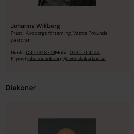
Johanna Wikberg
Präst i Älvsborgs församling, Västra Frölunda
pastorat
Direkt:
031-731 87 13
Mobil:
0730 71 16 44
johanna.wikberg@svenskakyrkan.se
E-post:
Diakoner