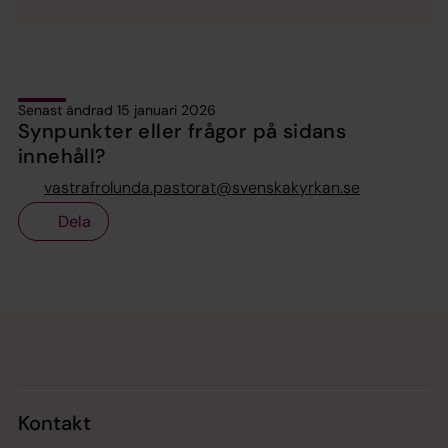
Senast ändrad 15 januari 2026
Synpunkter eller frågor på sidans
innehåll?
vastrafrolunda.pastorat@svenskakyrkan.se
Dela
Tillbaka till toppen
Tillbaka till innehållet
Kontakt