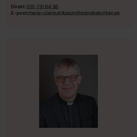
Direkt:
031-731 64 36
marie-claire.eriksson@svenskakyrkan.se
E-post: