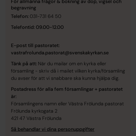
För allmänna frågor & bokning av dop, vigsel och
begravning
Telefon:
031-731 64 50
Telefontid: 09.00-12.00
E-post till pastoratet:
vastrafrolunda.pastorat@svenskakyrkan.se
Tänk på att:
När du mailar om en kyrka eller
församling - skriv då i mailet vilken kyrka/församling
du avser för att vi snabbare ska kunna hjälpa dig.
Postadress för alla fem församlingar + pastoratet
är:
Församlingens namn
eller Västra Frölunda pastorat
Frölunda kyrkogata 2
421 47 Västra Frölunda
Så behandlar vi dina personuppgifter