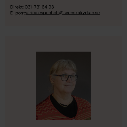
Direkt:
031-731 64 93
ulrica.espenholt@svenskakyrkan.se
E-post: