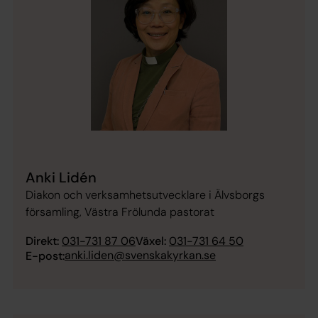
Anki Lidén
Diakon och verksamhetsutvecklare i Älvsborgs
församling, Västra Frölunda pastorat
Direkt:
031-731 87 06
Växel:
031-731 64 50
anki.liden@svenskakyrkan.se
E-post: