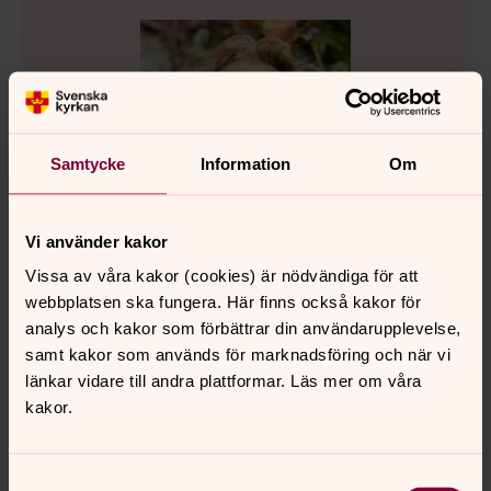
Samtycke
Information
Om
Vi använder kakor
Vissa av våra kakor (cookies) är nödvändiga för att
webbplatsen ska fungera. Här finns också kakor för
analys och kakor som förbättrar din användarupplevelse,
Susanne Olbing
samt kakor som används för marknadsföring och när vi
Präst i Älvsborgs församling, Västra Frölunda
länkar vidare till andra plattformar. Läs mer om våra
pastorat
kakor.
Direkt:
031-731 8702
susanne.olbing@svenskakyrkan.se
E-post:
Samtyckesval