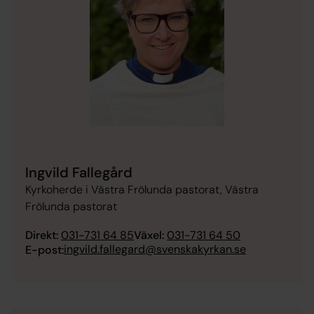
Ingvild Fallegård
Kyrkoherde i Västra Frölunda pastorat, Västra
Frölunda pastorat
Direkt:
031-731 64 85
Växel:
031-731 64 50
ingvild.fallegard@svenskakyrkan.se
E-post: