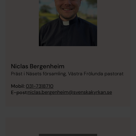
Niclas Bergenheim
Präst i Näsets församling, Västra Frölunda pastorat
Mobil:
031-7318710
niclas.bergenheim@svenskakyrkan.se
E-post: