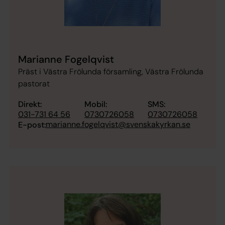
Marianne Fogelqvist
Präst i Västra Frölunda församling, Västra Frölunda
pastorat
Direkt:
Mobil:
SMS:
031-731 64 56
0730726058
0730726058
marianne.fogelqvist@svenskakyrkan.se
E-post: