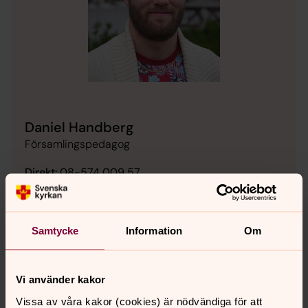
Daniel Handberg
Församlingspedagog
Direkt:
08-574 009 57
daniel.handberg@svenskakyrkan.se
E-post:
Samtycke
Information
Om
Vi använder kakor
Vissa av våra kakor (cookies) är nödvändiga för att