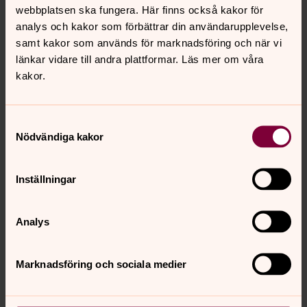
webbplatsen ska fungera. Här finns också kakor för
analys och kakor som förbättrar din användarupplevelse,
samt kakor som används för marknadsföring och när vi
länkar vidare till andra plattformar. Läs mer om våra
kakor.
Samtyckesval
Nödvändiga kakor
Inställningar
Joakim Rosengren
Ungdomsassistent
Analys
Direkt:
08-57400955
joakim.rosengren@svenskakyrkan.se
E-post:
Marknadsföring och sociala medier