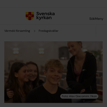
Till innehållet
Till undermeny
Sök
Meny
Värmdö församling
Fredagskvällar