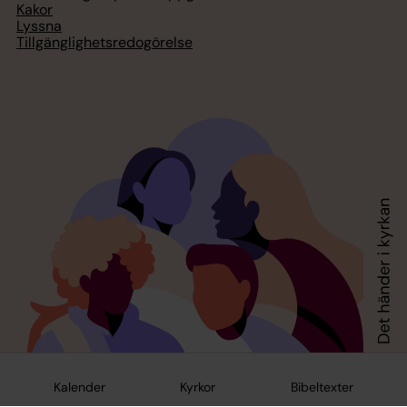
Kakor
Lyssna
Tillgänglighetsredogörelse
Kalender
Kyrkor
Bibeltexter