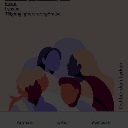
Kakor
Lyssna
Tillgänglighetsredogörelse
Kalender
Kyrkor
Bibeltexter