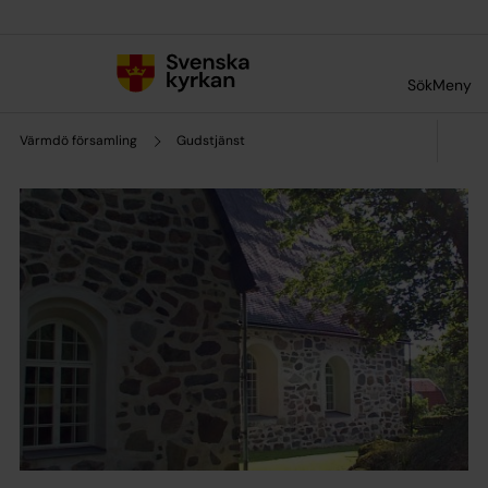
Till innehållet
Till undermeny
Sök
Meny
Värmdö församling
Gudstjänst