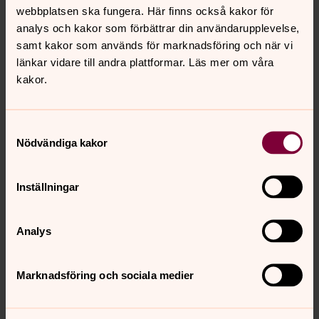
webbplatsen ska fungera. Här finns också kakor för
onsdag 2 september 2026
·
18.30
–
19.00
analys och kakor som förbättrar din användarupplevelse,
Sjölidens kapell
samt kakor som används för marknadsföring och när vi
Värmdö församling bjuder in till Sjölidenmässa i
länkar vidare till andra plattformar. Läs mer om våra
Sjölidens kapell
kakor.
Samtyckesval
Visa fler händelser
Nödvändiga kakor
Inställningar
Gudstjänster och andakter du kan
delta i hemifrån
Analys
Här har vi samlat länkar till Sveriges Radio och SVT för
dig som vill delta i en gudstjänst men inte kan komma till
Marknadsföring och sociala medier
kyrkan.