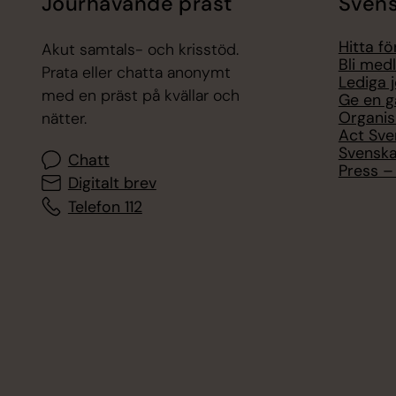
Jourhavande präst
Svens
Hitta f
Akut samtals- och krisstöd.
Bli med
Prata eller chatta anonymt
Lediga 
med en präst på kvällar och
Ge en g
Organis
nätter.
Act Sve
Svenska
Chatt
Press – 
Digitalt brev
Telefon 112