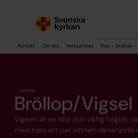
Till innehållet
Till undermeny
Kontakt
Om oss
Verksamhet
Dop – bröllop –
Lyssna
Bröllop/Vigsel
Vigseln är en stor och viktig högtid, var
med bara ett par vittnen närvarande el