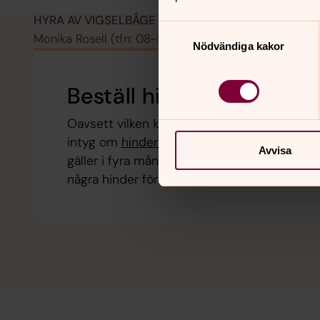
HYRA AV VIGSELBÅGE
Samtyckesval
Monika Rosell (tfn: 08-511 862 36, monika.rosell@sv
Nödvändiga kakor
Beställ hindersprövning 
Oavsett vilken kyrka ni väljer är det viktigt 
intyg om
hindersprövning från Skatteverket
Avvisa
gäller i fyra månader. Syftet med intyget är a
några hinder för er att gifta er, till exempel 