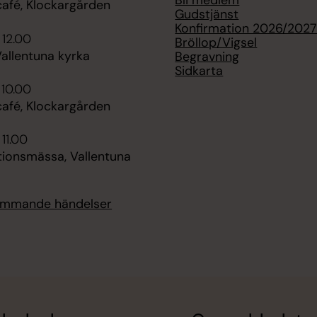
Bli medlem
fé, Klockargården
Gudstjänst
Konfirmation 2026/202
 12.00
Bröllop/Vigsel
allentuna kyrka
Begravning
Sidkarta
 10.00
fé, Klockargården
 11.00
tionsmässa, Vallentuna
kommande händelser