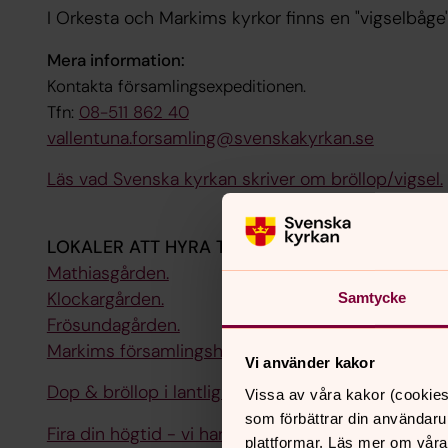
I Orkesta och Markims kyrkor finns en "vigselbåg
Mera information:
Kontakta församlingsexpeditionen.
Tfn:
08-511 862 40
vallentuna.forsamling@svenskakyrkan.se
Läs vad Svenska kyrkan skriver om bröllop/vigsel.
LOKALER ATT HYRA TILL BRÖLLOPSFESTEN
Mathiasgården.
Klockargården.
Samtycke
Frösundagården.
Markims församlingshus.
Vi använder kakor
Dop & bröllop i lantlig miljö, (PDF-fil).
Vissa av våra kakor (cookies
som förbättrar din användaru
Fira din högtid - vi har lokaler, (PDF-fil).
plattformar. Läs mer om våra