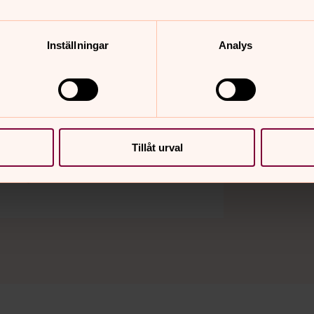
enskakyrkan.se
Inställningar
Analys
i god tid
att komma ihåg att beställa ett
i god tid innan vigseln. Intyget
Tillåt urval
tt kontrollera att det inte finns
att någon av er är under 18 år”.