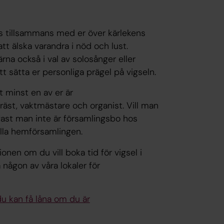
as tillsammans med er över kärlekens
t älska varandra i nöd och lust.
na också i val av solosånger eller
att sätta er personliga prägel på vigseln.
t minst en av er är
räst, vaktmästare och organist. Vill man
 fast man inte är församlingsbo hos
lla hemförsamlingen.
nen om du vill boka tid för vigsel i
 någon av våra lokaler för
u kan få låna om du är