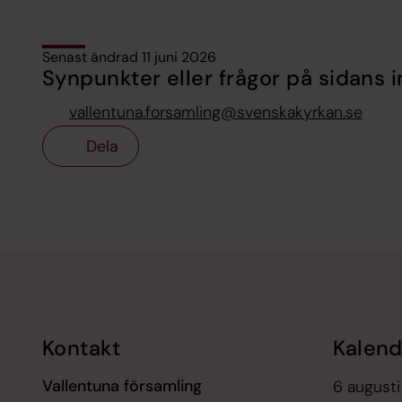
Senast ändrad 11 juni 2026
Synpunkter eller frågor på sidans i
vallentuna.forsamling@svenskakyrkan.se
Dela
Tillbaka till toppen
Tillbaka till innehållet
Kontakt
Kalend
Vallentuna församling
6 augusti