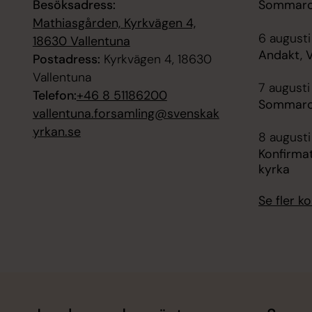
Besöksadress:
Sommarca
Mathiasgården, Kyrkvägen 4,
6 augusti
18630 Vallentuna
Andakt, V
Postadress:
Kyrkvägen 4, 18630
Vallentuna
7 augusti
Telefon:
+46 8 51186200
Sommarca
vallentuna.forsamling@svenskak
yrkan.se
8 augusti
Konfirma
kyrka
Se fler 