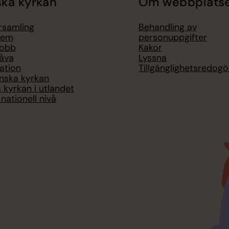
ka kyrkan
Om webbplats
örsamling
Behandling av
lem
personuppgifter
jobb
Kakor
åva
Lyssna
ation
Tillgänglighetsredogö
nska kyrkan
 kyrkan i utlandet
nationell nivå