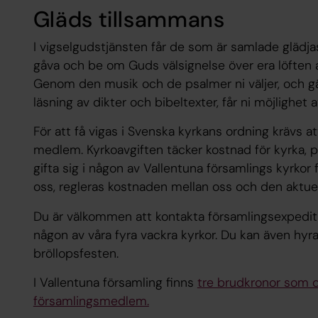
Gläds tillsammans
I vigselgudstjänsten får de som är samlade glädj
gåva och be om Guds välsignelse över era löften at
Genom den musik och de psalmer ni väljer, och gär
läsning av dikter och bibeltexter, får ni möjlighet 
För att få vigas i Svenska kyrkans ordning krävs at
medlem. Kyrkoavgiften täcker kostnad för kyrka, p
gifta sig i någon av Vallentuna församlings kyrkor
oss, regleras kostnaden mellan oss och den aktue
Du är välkommen att kontakta församlingsexpeditio
någon av våra fyra vackra kyrkor. Du kan även hyra
bröllopsfesten.
I Vallentuna församling finns
tre brudkronor som d
församlingsmedlem.