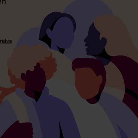
en
relse