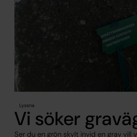
Lyssna
Vi söker gravä
Ser du en grön skylt invid en grav vil