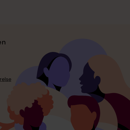
en
relse