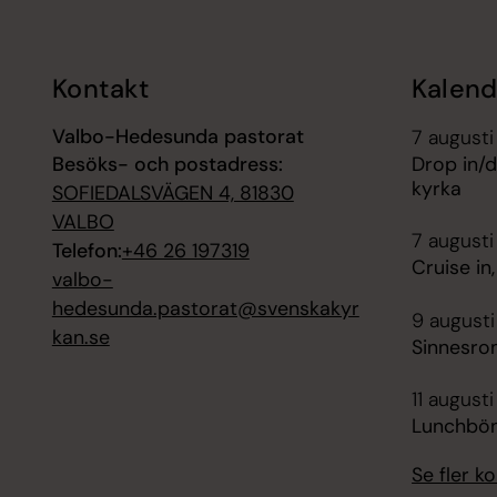
Kontakt
Kalend
Valbo-Hedesunda pastorat
7 augusti
Besöks- och postadress:
Drop in/d
kyrka
SOFIEDALSVÄGEN 4, 81830
VALBO
7 augusti
Telefon:
+46 26 197319
Cruise in
valbo-
hedesunda.pastorat@svenskakyr
9 augusti
kan.se
Sinnesro
11 augusti
Lunchbön
Se fler 