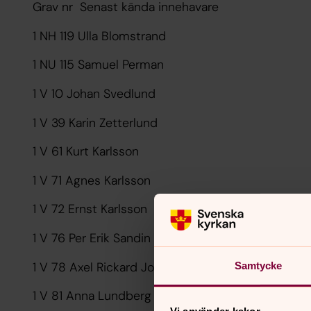
Grav nr Senast kända innehavare
1 NH 119 Ulla Blomstrand
1 NU 115 Samuel Per
1 V 10 Johan Svedlund
1 V 39 Karin Zetterlund
1 V 61 Kurt Karlsson
1 V 71 Agnes Karlsson
1 V 72 Ernst Karlsson
1 V 76 Per Erik Sandin
1 V 78 Axel Rickard Johansson
Samtycke
1 V 81 Anna Lundberg