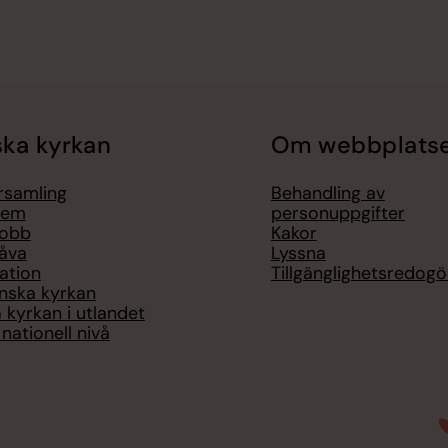
ka kyrkan
Om webbplats
örsamling
Behandling av
lem
personuppgifter
jobb
Kakor
åva
Lyssna
ation
Tillgänglighetsredogö
nska kyrkan
 kyrkan i utlandet
nationell nivå