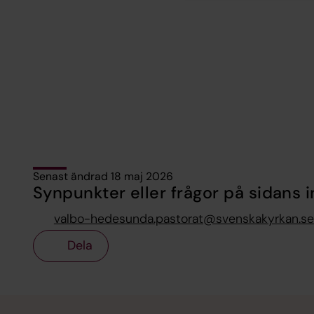
Senast ändrad 18 maj 2026
Synpunkter eller frågor på sidans i
valbo-hedesunda.pastorat@svenskakyrkan.se
Dela
Tillbaka till toppen
Tillbaka till innehållet