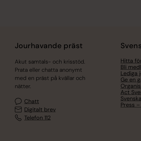
Jourhavande präst
Svens
Hitta f
Akut samtals- och krisstöd.
Bli med
Prata eller chatta anonymt
Lediga 
med en präst på kvällar och
Ge en g
Organis
nätter.
Act Sve
Svenska
Chatt
Press – 
Digitalt brev
Telefon 112