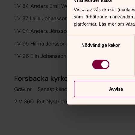
Vi använder kakor
1 V 84 Anders Emil Westrin
Vissa av våra kakor (cookies
som förbättrar din användaru
1 V 87 Laila Johansson
plattformar. Läs mer om våra
1 V 94 Anders Jönsson
Samtyckesval
1 V 95 Hilma Jönsson
Nödvändiga kakor
1 V 96 Elin Johansson
Forsbacka kyrkogård
Grav nr Senast kända innehavare
Avvisa
2 V 360 Rut Nyström