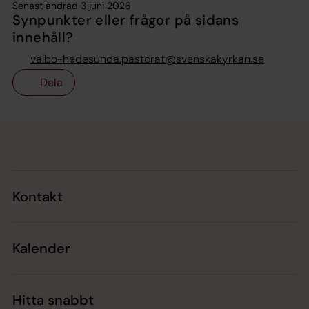
Senast ändrad 3 juni 2026
Synpunkter eller frågor på sidans
innehåll?
valbo-hedesunda.pastorat@svenskakyrkan.se
Dela
Tillbaka till toppen
Tillbaka till innehållet
Kontakt
Kalender
Hitta snabbt