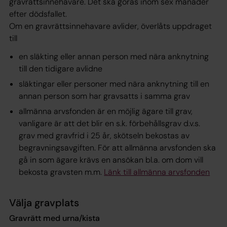
gravrättsinnehavare. Det ska göras inom sex månader
efter dödsfallet.
Om en gravrättsinnehavare avlider, överlåts uppdraget
till
en släkting eller annan person med nära anknytning
till den tidigare avlidne
släktingar eller personer med nära anknytning till en
annan person som har gravsatts i samma grav
allmänna arvsfonden är en möjlig ägare till grav,
vanligare är att det blir en s.k. förbehållsgrav d.v.s.
grav med gravfrid i 25 år, skötseln bekostas av
begravningsavgiften. För att allmänna arvsfonden ska
gå in som ägare krävs en ansökan bl.a. om dom vill
bekosta gravsten m.m.
Länk till allmänna arvsfonden
Välja gravplats
Gravrätt med urna/kista