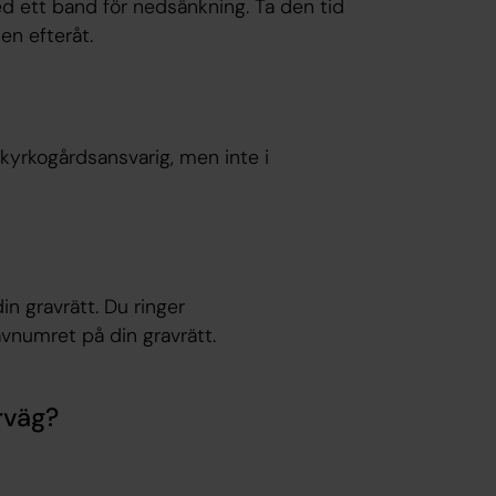
d ett band för nedsänkning. Ta den tid
en efteråt.
yrkogårdsansvarig, men inte i
in gravrätt. Du ringer
vnumret på din gravrätt.
rväg?