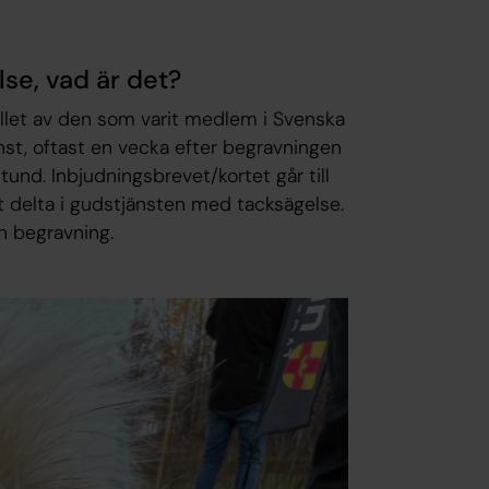
lse, vad är det?
allet av den som varit medlem i Svenska
nst, oftast en vecka efter begravningen
und. Inbjudningsbrevet/kortet går till
t delta i gudstjänsten med tacksägelse.
en begravning.