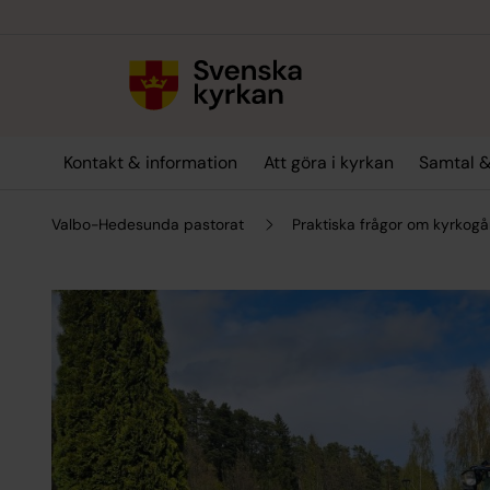
Till innehållet
Till undermeny
Kontakt & information
Att göra i kyrkan
Samtal &
Valbo-Hedesunda pastorat
Praktiska frågor om kyrkog