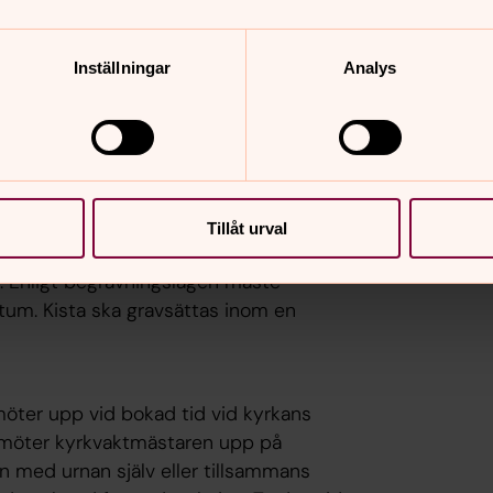
Inställningar
Analys
lar att hämtas. Brevet skickas till den
ått brevet är det dags att boka tid för
 tid, gäller både grav och
Tillåt urval
 och fredagar klockan 10 eller 13, gäller
. Enligt begravningslagen måste
tum. Kista ska gravsättas inom en
öter upp vid bokad tid vid kyrkans
 möter kyrkvaktmästaren upp på
sen med urnan själv eller tillsammans