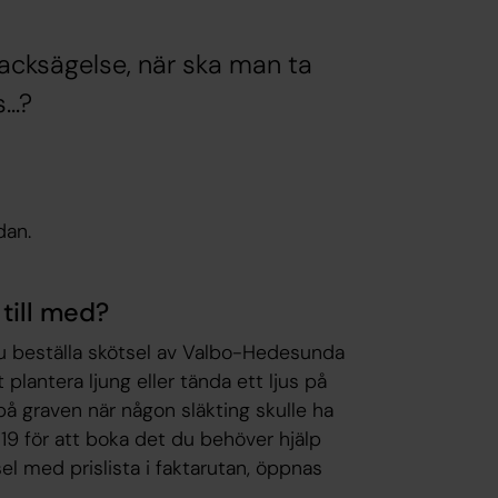
 tacksägelse, när ska man ta
...?
edan.
till med?
 du beställa skötsel av Valbo-Hedesunda
 plantera ljung eller tända ett ljus på
 på graven när någon släkting skulle ha
 19 för att boka det du behöver hjälp
l med prislista i faktarutan, öppnas