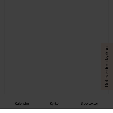
Kalender
Kyrkor
Bibeltexter