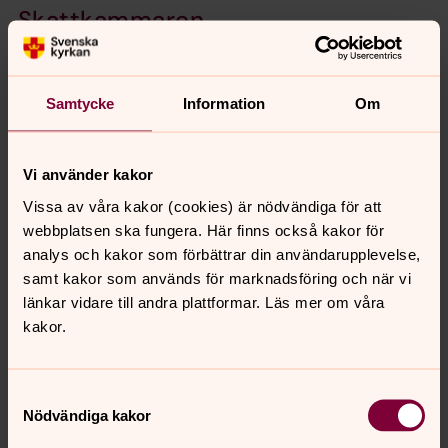
Skattkammaren
Världens enda bevarade festklänning från medeltiden,
världsunika renässansdräkter som minner om en viktig
händelse i svensk historia, kungliga begravningsregalier
Samtycke
Information
Om
och Gustav Vasas svärd kan du se i Skattkammaren.
Vi använder kakor
Vissa av våra kakor (cookies) är nödvändiga för att
webbplatsen ska fungera. Här finns också kakor för
analys och kakor som förbättrar din användarupplevelse,
samt kakor som används för marknadsföring och när vi
länkar vidare till andra plattformar. Läs mer om våra
kakor.
Samtyckesval
Nödvändiga kakor