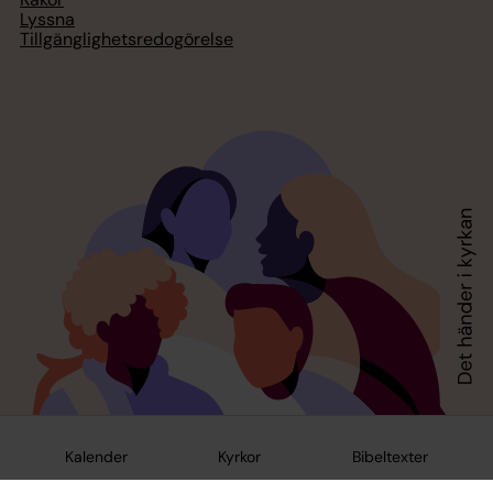
Lyssna
Tillgänglighetsredogörelse
Kalender
Kyrkor
Bibeltexter