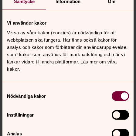
Samtycke
Information
Om
Vi använder kakor
Vissa av våra kakor (cookies) är nödvändiga för att
webbplatsen ska fungera. Här finns också kakor för
analys och kakor som förbättrar din användarupplevelse,
Regnbågslinjen
samt kakor som används för marknadsföring och när vi
Regnbågslinjen är en stödlinje via telefon,
länkar vidare till andra plattformar. Läs mer om våra
chatt och digitala brev för
kakor.
HBTQIA+personer och deras anhöriga. De
som svarar är också HBTQIA+. Öppet
Samtyckesval
tisdag och torsdag kl 18:00 - 21:00.
Nödvändiga kakor
Kontakta Regnbågslinjen anonymt och
gratis.
Inställningar
Läs mer om Regnbågslinjen
Analys