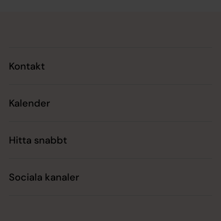
Tillbaka till toppen
Tillbaka till innehållet
Kontakt
Kalender
Hitta snabbt
Sociala kanaler