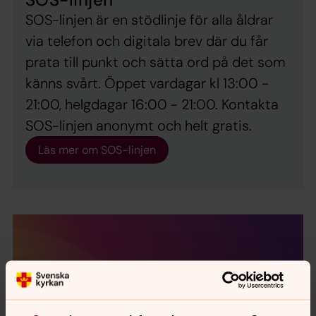
SOS-linjen är en stödlinje för alla åldrar
via telefon och digitala brev där du får
prata till punkt och sätta ord på det som
känns svårt. Öppet vardagar kl 13:00 -
21:00, helgdagar 16:00 - 21:00. Kontakta
SOS-linjen anonymt och helt gratis.
Läs mer om SOS-linjen