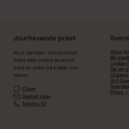
Jourhavande präst
Svens
Hitta f
Akut samtals- och krisstöd.
Bli med
Prata eller chatta anonymt
Lediga 
med en präst på kvällar och
Ge en g
Organis
nätter.
Act Sve
Svenska
Chatt
Press – 
Digitalt brev
Telefon 112