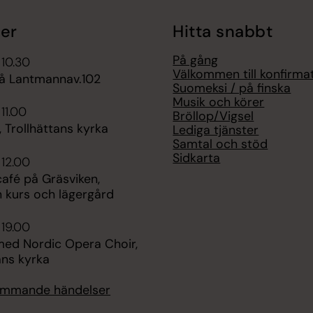
er
Hitta snabbt
På gång
 10.30
Välkommen till konfirma
å Lantmannav.102
Suomeksi / på finska
Musik och körer
11.00
Bröllop/Vigsel
 Trollhättans kyrka
Lediga tjänster
Samtal och stöd
Sidkarta
 12.00
fé på Gräsviken,
n kurs och lägergård
 19.00
med Nordic Opera Choir,
ans kyrka
kommande händelser