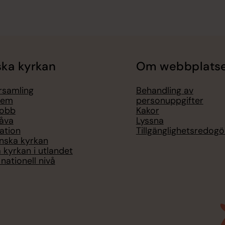
ka kyrkan
Om webbplats
örsamling
Behandling av
lem
personuppgifter
jobb
Kakor
åva
Lyssna
ation
Tillgänglighetsredogö
nska kyrkan
 kyrkan i utlandet
nationell nivå