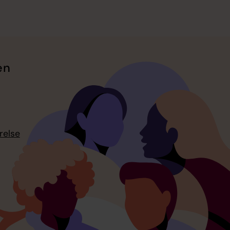
en
relse