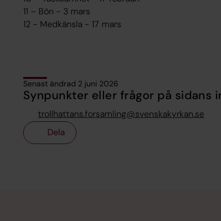
11 – Bön - 3 mars
12 - Medkänsla - 17 mars
Senast ändrad 2 juni 2026
Synpunkter eller frågor på sidans i
trollhattans.forsamling@svenskakyrkan.se
Dela
Tillbaka till toppen
Tillbaka till innehållet