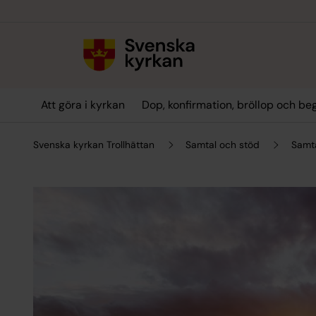
Till innehållet
Till undermeny
Att göra i kyrkan
Dop, konfirmation, bröllop och be
Svenska kyrkan Trollhättan
Samtal och stöd
Samta