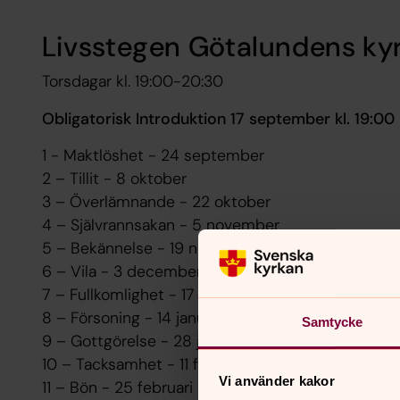
Livsstegen Götalundens ky
Torsdagar kl. 19:00-20:30
Obligatorisk Introduktion 17 september kl. 19:00
1 - Maktlöshet - 24 september
2 – Tillit - 8 oktober
3 – Överlämnande - 22 oktober
4 – Självrannsakan - 5 november
5 – Bekännelse - 19 november
6 – Vila - 3 december
7 – Fullkomlighet - 17 december
8 – Försoning - 14 januari
Samtycke
9 – Gottgörelse - 28 januari
10 – Tacksamhet - 11 februari
Vi använder kakor
11 – Bön - 25 februari