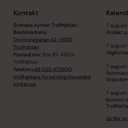
Kontakt
Kalend
Svenska kyrkan Trollhättan
7 augusti
Besöksadress:
Andakt p
Drottninggatan 42, 46133
7 augusti 
Trollhättan
Vägkyrka,
Postadress:
Box 161, 46124
Trollhättan
7 augusti
Telefon:
+46 520 472900
Sommarca
trollhattans.forsamling@svenska
Gräsvike
kyrkan.se
7 augusti
Konsert 
Trollhätt
Se fler 