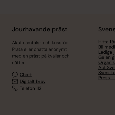
Jourhavande präst
Svens
Hitta f
Akut samtals- och krisstöd.
Bli med
Prata eller chatta anonymt
Lediga 
med en präst på kvällar och
Ge en g
Organis
nätter.
Act Sve
Svenska
Chatt
Press – 
Digitalt brev
Telefon 112