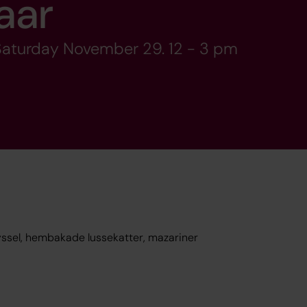
aar
 Saturday November 29. 12 - 3 pm
yssel, hembakade lussekatter, mazariner
é