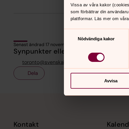
Vissa av våra kakor (cookies
som förbättrar din användaru
plattformar. Läs mer om våra
Samtyckesval
Nödvändiga kakor
Senast ändrad 17 november 2025
Synpunkter eller frågor på sidans i
toronto@svenskakyrkan.se
Dela
Avvisa
Tillbaka till toppen
Tillbaka till innehållet
Kontakt
Kalend