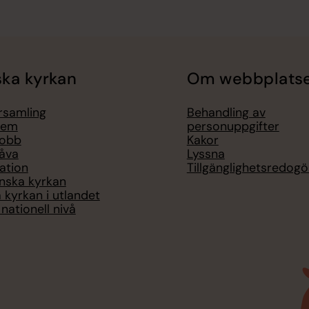
ka kyrkan
Om webbplats
örsamling
Behandling av
lem
personuppgifter
jobb
Kakor
åva
Lyssna
ation
Tillgänglighetsredogö
nska kyrkan
 kyrkan i utlandet
nationell nivå