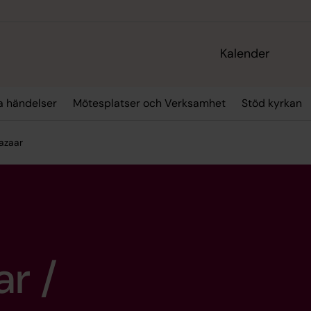
Kalender
ra händelser
Mötesplatser och Verksamhet
Stöd kyrkan
Bazaar
ar /