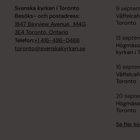
Svenska kyrkan i Toronto
9 septem
Besöks- och postadress:
Våffelcaf
Toronto
1847 Bayview Avenue, M4G
3E4 Toronto, Ontario
13 septe
Telefon:
+1 416-486-0466
Högmässa
toronto@svenskakyrkan.se
kyrkan i 
16 septe
Våffelcaf
Toronto
20 septe
Högmässa
Toronto
Se fler 