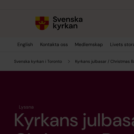
Till innehållet
Till undermeny
English
Kontakta oss
Medlemskap
Livets sto
Svenska kyrkan i Toronto
Kyrkans julbasar / Christmas 
Lyssna
Kyrkans julbas