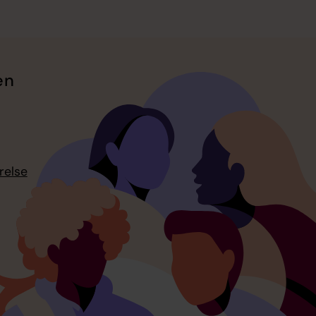
en
relse