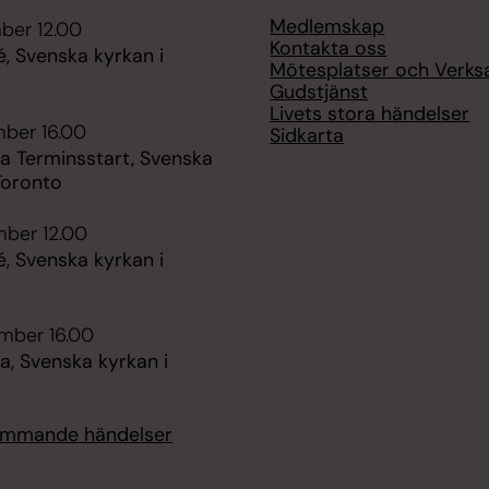
Medlemskap
ber 12.00
Kontakta oss
é, Svenska kyrkan i
Mötesplatser och Verk
Gudstjänst
Livets stora händelser
mber 16.00
Sidkarta
 Terminsstart, Svenska
Toronto
mber 12.00
é, Svenska kyrkan i
mber 16.00
, Svenska kyrkan i
kommande händelser