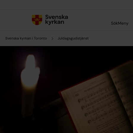
Till innehållet
Till undermeny
Sök
Meny
Svenska kyrkan i Toronto
Juldagsgudstjänst