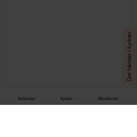
Kalender
Kyrkor
Bibeltexter