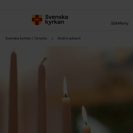
Till innehållet
Till undermeny
Sök
Meny
Svenska kyrkan i Toronto
Andra advent