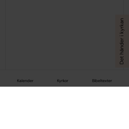
Kalender
Kyrkor
Bibeltexter