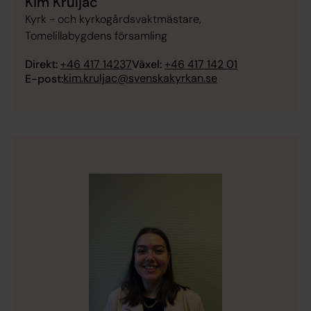
Kim Kruljac
Kyrk - och kyrkogårdsvaktmästare,
Tomelillabygdens församling
Direkt:
+46 417 14237
Växel:
+46 417 142 01
kim.kruljac@svenskakyrkan.se
E-post: