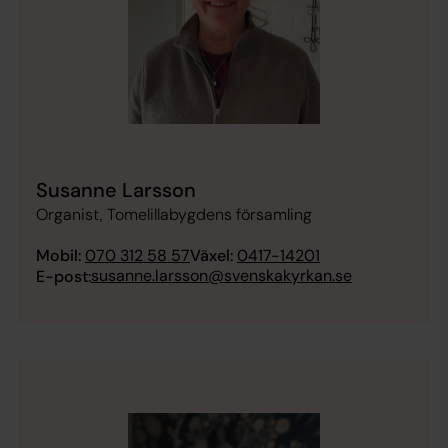
Susanne Larsson
Organist, Tomelillabygdens församling
Mobil:
070 312 58 57
Växel:
0417-14201
susanne.larsson@svenskakyrkan.se
E-post: