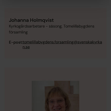
Johanna Holmqvist
Kyrkogårdsarbetare - säsong, Tomelillabygdens
församling
tomelillabygdens.forsamling@svenskakyrka
E-post:
n.se