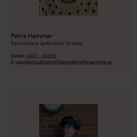
Petra Hammar
Barnskötare, Igelkottens förskola
Direkt:
0417 - 14209
kotta@tomelillabygdensforsamling.se
E-post: