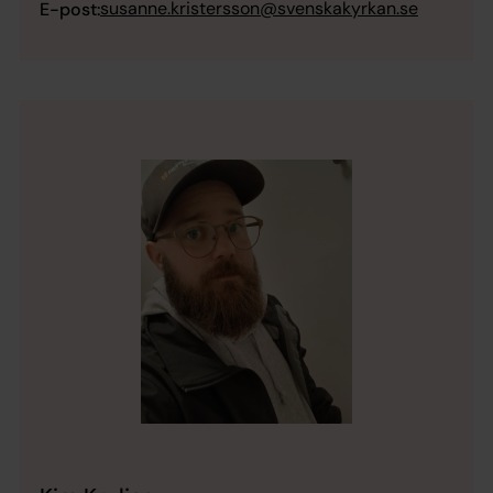
susanne.kristersson@svenskakyrkan.se
E-post: