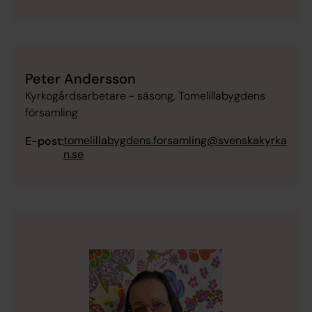
Peter Andersson
Kyrkogårdsarbetare - säsong, Tomelillabygdens
församling
tomelillabygdens.forsamling@svenskakyrka
E-post:
n.se