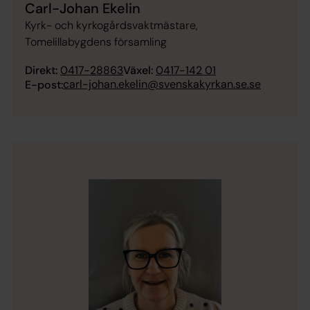
Carl-Johan Ekelin
Kyrk- och kyrkogårdsvaktmästare,
Tomelillabygdens församling
Direkt:
0417-28863
Växel:
0417-142 01
carl-johan.ekelin@svenskakyrkan.se.se
E-post: