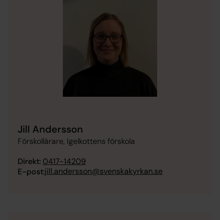
Jill Andersson
Förskollärare, Igelkottens förskola
Direkt:
0417-14209
jill.andersson@svenskakyrkan.se
E-post: