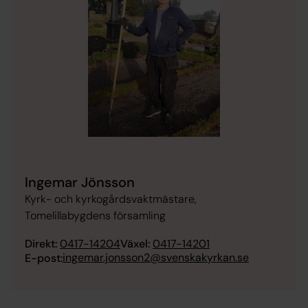
Ingemar Jönsson
Kyrk- och kyrkogårdsvaktmästare,
Tomelillabygdens församling
Direkt:
0417-14204
Växel:
0417-14201
ingemar.jonsson2@svenskakyrkan.se
E-post: