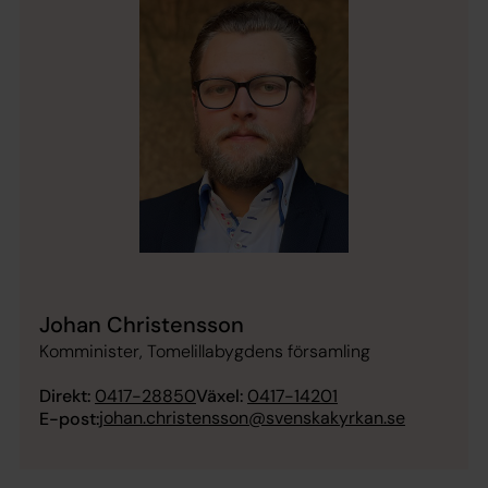
Johan Christensson
Komminister, Tomelillabygdens församling
Direkt:
0417-28850
Växel:
0417-14201
johan.christensson@svenskakyrkan.se
E-post: