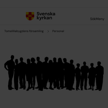
Till innehållet
Till undermeny
Sök
Meny
Tomelillabygdens församling
Personal