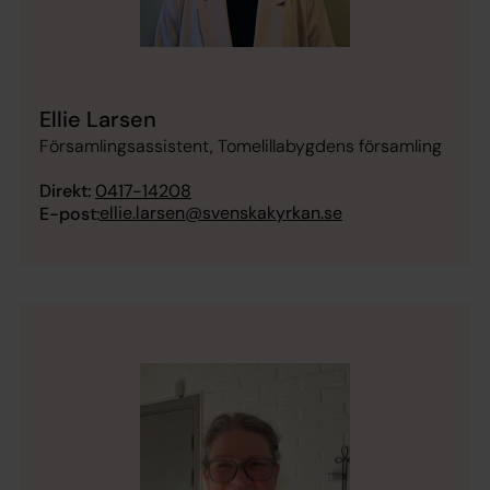
Ellie Larsen
Församlingsassistent, Tomelillabygdens församling
Direkt:
0417-14208
ellie.larsen@svenskakyrkan.se
E-post: