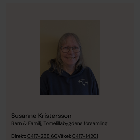
Susanne Kristersson
Barn & Familj, Tomelillabygdens församling
Direkt:
0417-288 60
Växel:
0417-14201