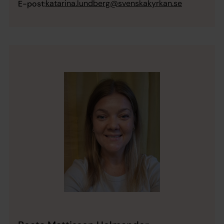
katarina.lundberg@svenskakyrkan.se
E-post: