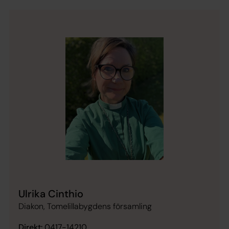
Ulrika Cinthio
Diakon, Tomelillabygdens församling
Direkt:
0417-14210