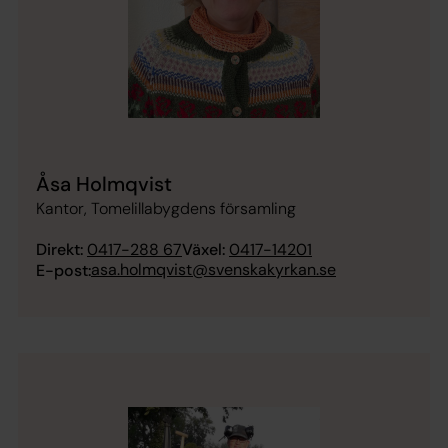
Åsa Holmqvist
Kantor, Tomelillabygdens församling
Direkt:
0417-288 67
Växel:
0417-14201
asa.holmqvist@svenskakyrkan.se
E-post: