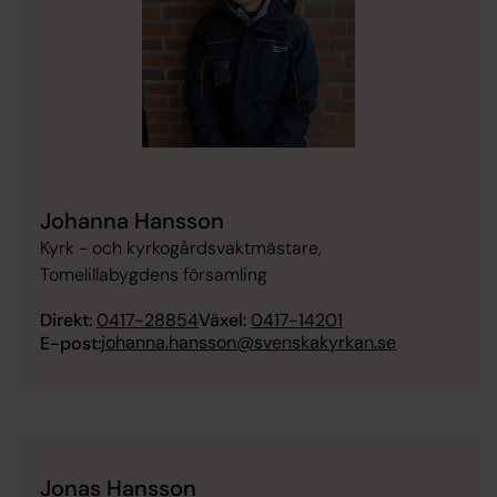
Johanna Hansson
Kyrk - och kyrkogårdsvaktmästare,
Tomelillabygdens församling
Direkt:
0417-28854
Växel:
0417-14201
johanna.hansson@svenskakyrkan.se
E-post:
Jonas Hansson