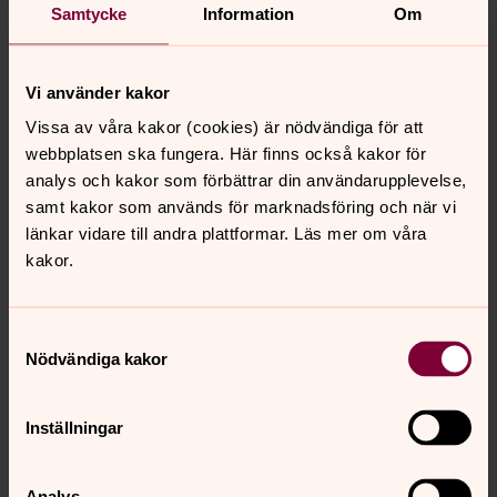
Samtycke
Information
Om
Helén Meijer
Pedagog med diakonal inriktning, Tollarps
församling
Vi använder kakor
Direkt:
Mobil:
SMS:
Vissa av våra kakor (cookies) är nödvändiga för att
044-31 00 24
070-970 4512
070-970 4512
webbplatsen ska fungera. Här finns också kakor för
helen.meijer@svenskakyrkan.se
E-post:
analys och kakor som förbättrar din användarupplevelse,
samt kakor som används för marknadsföring och när vi
länkar vidare till andra plattformar. Läs mer om våra
kakor.
Senast ändrad 25 juni 2026
Synpunkter eller frågor på sidans
Samtyckesval
Nödvändiga kakor
innehåll?
tollarp.forsamling@svenskakyrkan.se
Inställningar
Dela
Analys