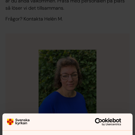
är du ändå välkommen. Prata med personalen på plats
så löser vi det tillsammans.
Frågor? Kontakta Helén M.