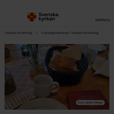
Till innehållet
Till undermeny
Sök
Meny
Tollarps församling
Frukostgemenskap i Tollarps församling