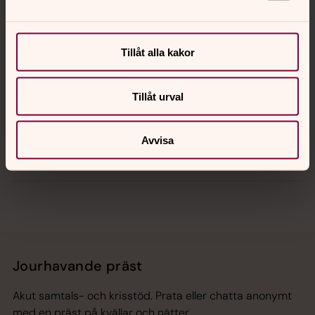
Kalender
Tillåt alla kakor
Tillåt urval
Hitta snabbt
Avvisa
Sociala kanaler
Jourhavande präst
Akut samtals- och krisstöd. Prata eller chatta anonymt
med en präst på kvällar och nätter.