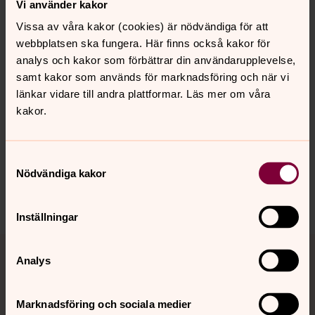
Vi använder kakor
Vissa av våra kakor (cookies) är nödvändiga för att
webbplatsen ska fungera. Här finns också kakor för
analys och kakor som förbättrar din användarupplevelse,
samt kakor som används för marknadsföring och när vi
Senast ändrad 1 juni 2026
länkar vidare till andra plattformar. Läs mer om våra
Synpunkter eller frågor på sidans
kakor.
innehåll?
svardsjo.pastorat@svenskakyrkan.se
Samtyckesval
Dela
Nödvändiga kakor
Inställningar
Tillbaka till toppen
Tillbaka till innehållet
Analys
Marknadsföring och sociala medier
Kontakt