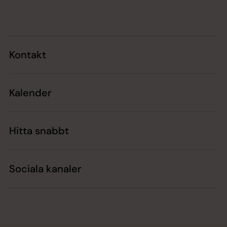
Tillbaka till toppen
Tillbaka till innehållet
Kontakt
Kalender
Hitta snabbt
Sociala kanaler