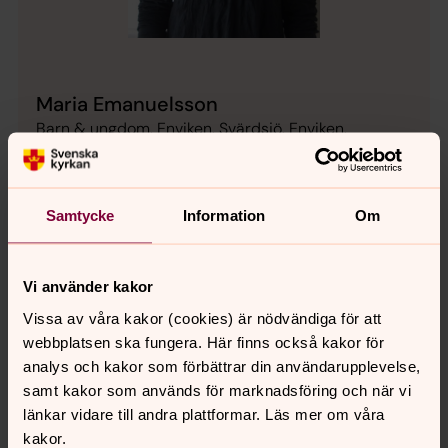
Maria Emanuelsson
Barn & ungdom, Enviken, Svärdsjö, Enviken,
Sundborns pastorat
Direkt:
0246-798921
SMS:
0246-798921
maria.emanuelsson@svenskakyrkan.se
E-post:
Samtycke
Information
Om
Vi använder kakor
Vissa av våra kakor (cookies) är nödvändiga för att
Kajsa Rosenling
webbplatsen ska fungera. Här finns också kakor för
analys och kakor som förbättrar din användarupplevelse,
Barn och familj, Barn och ungdom, Svärdsjö,
samt kakor som används för marknadsföring och när vi
Enviken, Sundborns pastorat
länkar vidare till andra plattformar. Läs mer om våra
Direkt:
0246798925
SMS:
0246798925
kakor.