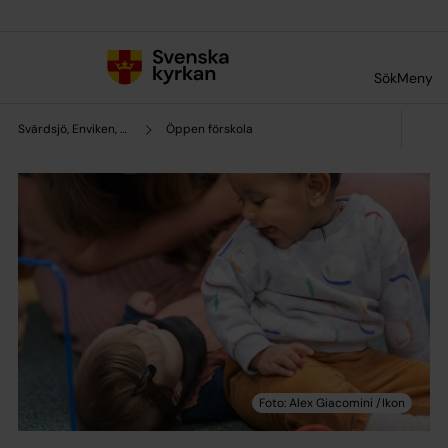
Till innehållet
Till undermeny
Sök
Meny
Svärdsjö, Enviken, Sundborns pastorat
Öppen förskola