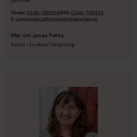
pastorat
Direkt:
0246-798924
SMS:
0246-798924
jonas.pehrs@svenskakyrkan.se
E-post:
Mer om Jonas Pehrs
Kantor i Envikens Församling