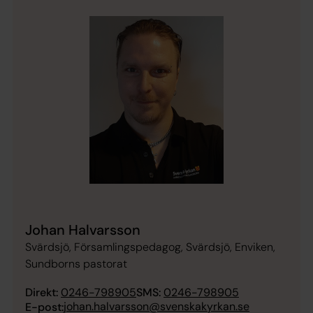
Johan Halvarsson
Svärdsjö, Församlingspedagog, Svärdsjö, Enviken,
Sundborns pastorat
Direkt:
0246-798905
SMS:
0246-798905
johan.halvarsson@svenskakyrkan.se
E-post: