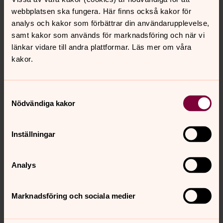
webbplatsen ska fungera. Här finns också kakor för
Barn och ungdom
analys och kakor som förbättrar din användarupplevelse,
samt kakor som används för marknadsföring och när vi
länkar vidare till andra plattformar. Läs mer om våra
kakor.
Kajsa Rosenling
Barn och familj, Barn och ungdom, Svärdsjö,
Samtyckesval
Enviken, Sundborns pastorat
Nödvändiga kakor
Direkt:
0246798925
SMS:
0246798925
kajsa.rosenling@svenskakyrkan.se
E-post:
Inställningar
Analys
Kantor
Marknadsföring och sociala medier