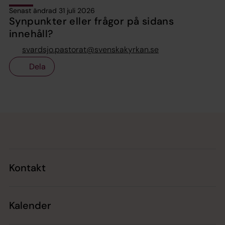
Senast ändrad 31 juli 2026
Synpunkter eller frågor på sidans
innehåll?
svardsjo.pastorat@svenskakyrkan.se
Dela
Tillbaka till toppen
Tillbaka till innehållet
Kontakt
Kalender