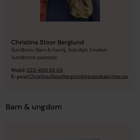
Christina Stoor Berglund
Sundborn, Barn & Familj, Svärdsjö, Enviken,
Sundborns pastorat
Mobil:
023-669 63 04
Christina.StoorBerglund@svenskakyrkan.se
E-post:
Barn & ungdom