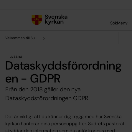
Till innehållet
Till undermeny
Sök
Meny
Välkommen till Sudrets pastorat
Lyssna
Dataskyddsförordning
en - GDPR
Från den 2018 gäller den nya
Dataskyddsförordningen GDPR
Det är viktigt att du känner dig trygg med hur Svenska
kyrkan hanterar dina personuppgifter. Sudrets pastorat
skyddar den information som du anförtror oss med,