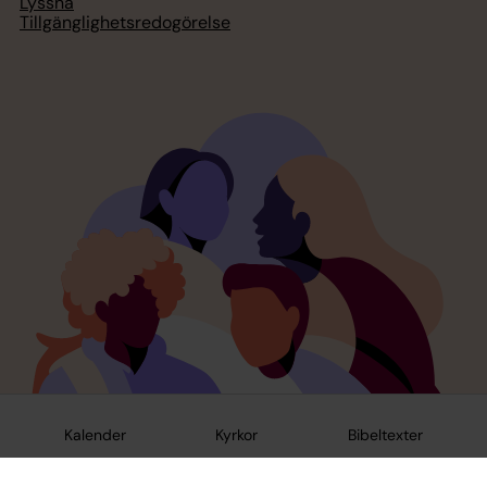
Lyssna
Tillgänglighetsredogörelse
Kalender
Kyrkor
Bibeltexter