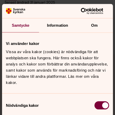
Senast ändrad 31 januari 2025
Synpunkter eller frågor på sidans
innehåll?
sudrets.pastorat@svenskakyrkan.se
Samtycke
Information
Om
Dela
Vi använder kakor
Vissa av våra kakor (cookies) är nödvändiga för att
Tillbaka till toppen
Tillbaka till innehållet
webbplatsen ska fungera. Här finns också kakor för
analys och kakor som förbättrar din användarupplevelse,
samt kakor som används för marknadsföring och när vi
länkar vidare till andra plattformar. Läs mer om våra
Kontakt
kakor.
Samtyckesval
Kalender
Nödvändiga kakor