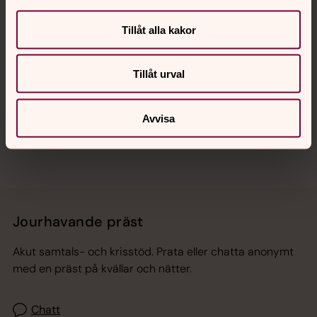
Kalender
Tillåt alla kakor
Hitta snabbt
Tillåt urval
Sociala kanaler
Avvisa
Jourhavande präst
Akut samtals- och krisstöd. Prata eller chatta anonymt
med en präst på kvällar och nätter.
Chatt