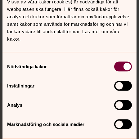
kontakta oss.
Vissa av våra kakor (cookies) är nödvändiga för att
webbplatsen ska fungera. Här finns också kakor för
analys och kakor som förbättrar din användarupplevelse,
samt kakor som används för marknadsföring och när vi
länkar vidare till andra plattformar. Läs mer om våra
Senast ändrad 21 juli 2026
Synpunkter eller frågor på sidans
kakor.
innehåll?
sudrets.pastorat@svenskakyrkan.se
Samtyckesval
Dela
Nödvändiga kakor
Tillbaka till toppen
Tillbaka till innehållet
Inställningar
Analys
Kontakt
Marknadsföring och sociala medier