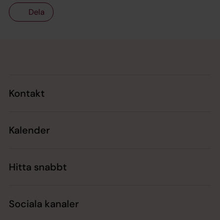
Dela
Tillbaka till toppen
Tillbaka till innehållet
Kontakt
Kalender
Hitta snabbt
Sociala kanaler