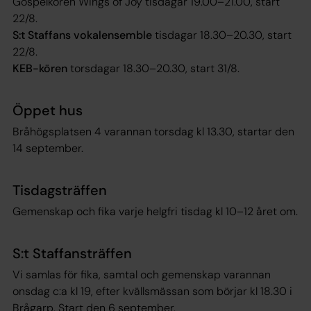
Gospelkören Wings of Joy tisdagar 19.00–21.00, start
22/8.
S:t Staffans vokalensemble
tisdagar 18.30–20.30, start
22/8.
KEB-kören
torsdagar 18.30–20.30, start 31/8.
Öppet hus
Bråhögsplatsen 4 varannan torsdag kl 13.30, startar den
14 september.
Tisdagsträffen
Gemenskap och fika varje helgfri tisdag kl 10–12 året om.
S:t Staffansträffen
Vi samlas för fika, samtal och gemenskap varannan
onsdag c:a kl 19, efter kvällsmässan som börjar kl 18.30 i
Brågarp. Start den 6 september.