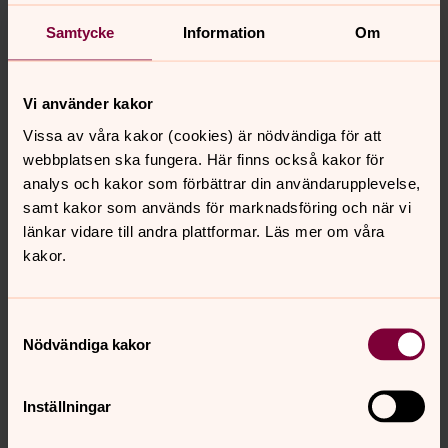
klockringning, ljuständning och kollektinsamling i
gudstjänsterna. Höstterminen startar den 31 augusti
Samtycke
Information
Om
med en grill- och lekkväll för hela gruppen. Anmälan till
barbro.linde@svenskakyrkan.se
Vi använder kakor
Miniorer
Vissa av våra kakor (cookies) är nödvändiga för att
webbplatsen ska fungera. Här finns också kakor för
Grupp med lek, skapande, sång, fika m.m. för barn i
analys och kakor som förbättrar din användarupplevelse,
lågstadieålder, varje måndag kl 16–18 i Paviljongen.
samt kakor som används för marknadsföring och när vi
Anmälan snarast till
barbro.linde@svenskakyrkan.se
,
länkar vidare till andra plattformar. Läs mer om våra
senast 24 augusti.
kakor.
Öppen förskola
Samtyckesval
Vi ses i paviljongen igen efter sommaruppehållet den 21
Nödvändiga kakor
augusti:
Måndagar, tisdagar och fredag kl 9–12 samt torsdagar kl
14–16.
Inställningar