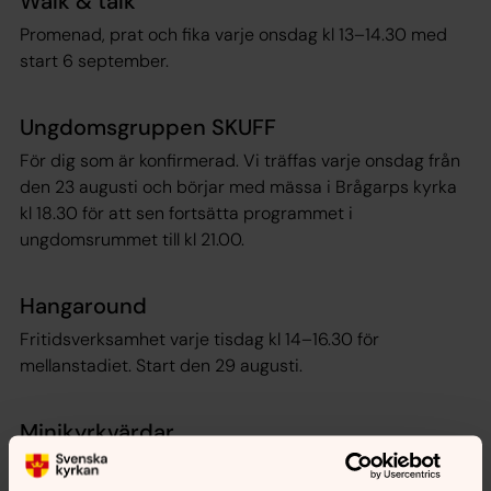
Walk & talk
Promenad, prat och fika varje onsdag kl 13–14.30 med
start 6 september.
Ungdomsgruppen SKUFF
För dig som är konfirmerad. Vi träffas varje onsdag från
den 23 augusti och börjar med mässa i Brågarps kyrka
kl 18.30 för att sen fortsätta programmet i
ungdomsrummet till kl 21.00.
Hangaround
Fritidsverksamhet varje tisdag kl 14–16.30 för
mellanstadiet. Start den 29 augusti.
Minikyrkvärdar
Barn i låg- och mellanstadiet som vill hjälpa till med t.ex.