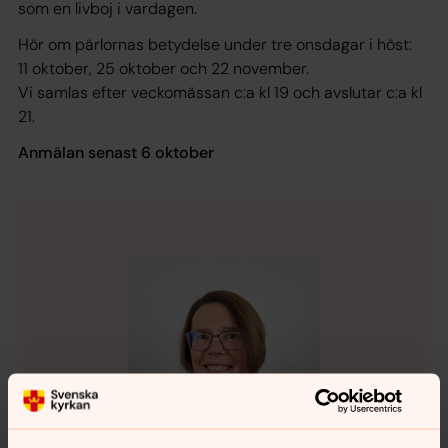
som en livboj i vardagen.
Hör om pärlornas betydelse under tre onsdagar i höst:
11 oktober, 25 oktober och 22 november.
Vi samlas efter veckomässan c:a kl 19 och avslutar c:a kl
21.
Anmälan senast 6 oktober