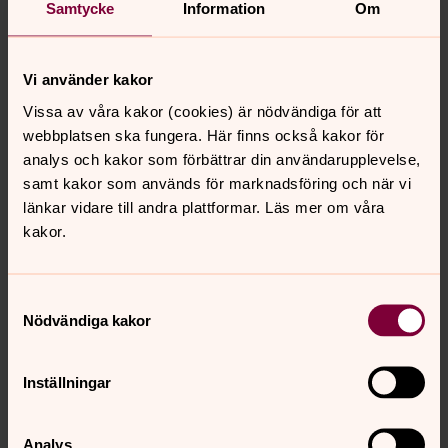
Samtycke
Information
Om
Vi använder kakor
Ildiko Holm
Vissa av våra kakor (cookies) är nödvändiga för att
webbplatsen ska fungera. Här finns också kakor för
Präst, S:t Staffans församling
analys och kakor som förbättrar din användarupplevelse,
Direkt:
046-274 25 22
Mobil:
0704-21 25 22
samt kakor som används för marknadsföring och när vi
ildiko.holm@svenskakyrkan.se
E-post:
länkar vidare till andra plattformar. Läs mer om våra
kakor.
Samtyckesval
Nödvändiga kakor
Synpunkter eller frågor på sidans
innehåll?
Inställningar
sanktstaffans.forsamling@svenskakyrkan.se
Dela
Analys