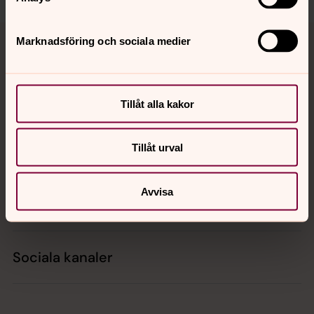
Tillbaka till toppen
Tillbaka till innehållet
Marknadsföring och sociala medier
Kontakt
Tillåt alla kakor
Tillåt urval
Kalender
Avvisa
Hitta snabbt
Sociala kanaler