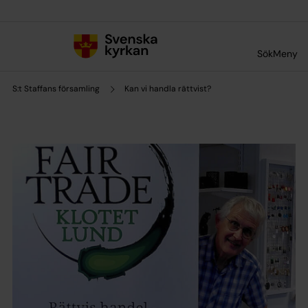
Till innehållet
Till undermeny
Sök
Meny
S:t Staffans församling
Kan vi handla rättvist?