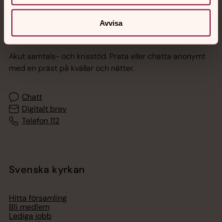
Avvisa
Jourhavande präst
Akut samtals- och krisstöd. Prata eller chatta anonymt
med en präst på kvällar och nätter.
Chatt
Digitalt brev
Telefon 112
Svenska kyrkan
Hitta församling
Bli medlem
Lediga jobb