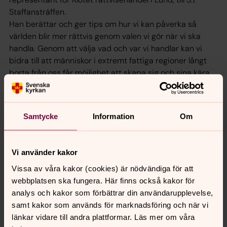
Staffansträffen.
Han berättar och ger tips om hur vi kan påverka så
världen blir mer rättvis genom valen vi gör när vi ska
handla. Genom att välja vad och var vi handlar kan vi
bidra till att människor i extremt fattiga regioner långt
borta från oss får möjlighet att skapa sig och sina kära
ett värdigt liv.
Vi ses i Publikanen i församlingsgården kl 19 (efter
veckomässan).
Samtycke
Information
Om
Vi använder kakor
Synpunkter eller frågor på sidans
Vissa av våra kakor (cookies) är nödvändiga för att
innehåll?
webbplatsen ska fungera. Här finns också kakor för
analys och kakor som förbättrar din användarupplevelse,
sanktstaffans.forsamling@svenskakyrkan.se
samt kakor som används för marknadsföring och när vi
Dela
länkar vidare till andra plattformar. Läs mer om våra