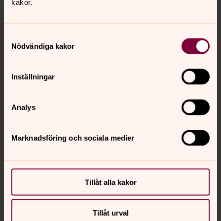
kakor.
Tillbaka till toppen
Tillbaka till innehållet
Samtyckesval
Nödvändiga kakor
Kontakt
Inställningar
Kalender
Analys
Marknadsföring och sociala medier
Hitta snabbt
Sociala kanaler
Tillåt alla kakor
Tillåt urval