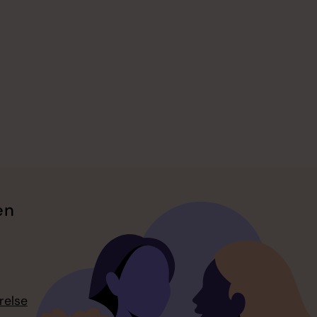
en
relse