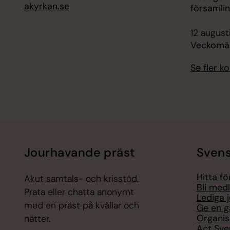
akyrkan.se
församli
12 august
Veckomäs
Se fler 
Jourhavande präst
Svens
Hitta f
Akut samtals- och krisstöd.
Bli med
Prata eller chatta anonymt
Lediga 
med en präst på kvällar och
Ge en g
Organis
nätter.
Act Sve