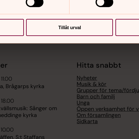
Tillåt urval
er
Hitta snabbt
Nyheter
 11.00
Musik & kör
, Brågarps kyrka
Grupper för tema/fördj
Barn och familj
 18.00
Unga
ällsmusik: Sånger om
Öppen verksamhet för 
Om församlingen
kheddinge kyrka
Sidkarta
 10.00
äffen, S:t Staffans