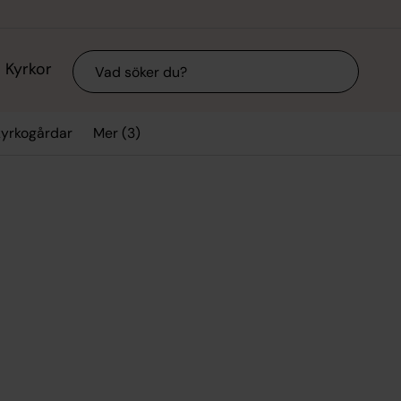
Sök
Kyrkor
Mer (3)
kyrkogårdar