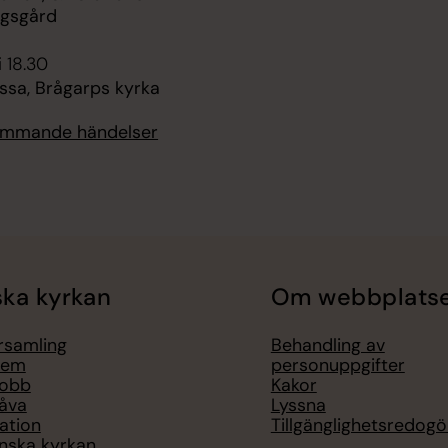
ngsgård
i 18.30
sa, Brågarps kyrka
kommande händelser
ka kyrkan
Om webbplats
örsamling
Behandling av
lem
personuppgifter
jobb
Kakor
åva
Lyssna
ation
Tillgänglighetsredogö
nska kyrkan