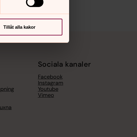
Tillåt alla kakor
Sociala kanaler
Facebook
Instagram
upning
Youtube
Vimeo
vuxna