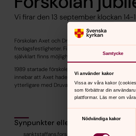
Förskolan jubil
Vi firar den 13 september klockan 14-1
Förskolan Axet och Druvan firar 30 år i år och pla
fredagsfestligheter. Firandet är i första hand tä
Samtycke
självklart finns möjlighet för tidigare förskolebarn 
1989 startade förskoleverksamheten Axet. Två år s
Vi använder kakor
innebar att Axet hade två avdelningar - Kornet och
Vissa av våra kakor (cookies
ytterligare med Druvan i Nevishög och Axets tredj
som förbättrar din användaru
plattformar. Läs mer om våra
Samtyckesval
Nödvändiga kakor
Synpunkter eller frågor på sidans i
sanktstaffans.forsamling@svenskakyrkan.se