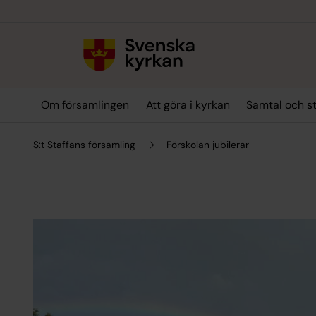
Till innehållet
Till undermeny
Om församlingen
Att göra i kyrkan
Samtal och s
S:t Staffans församling
Förskolan jubilerar