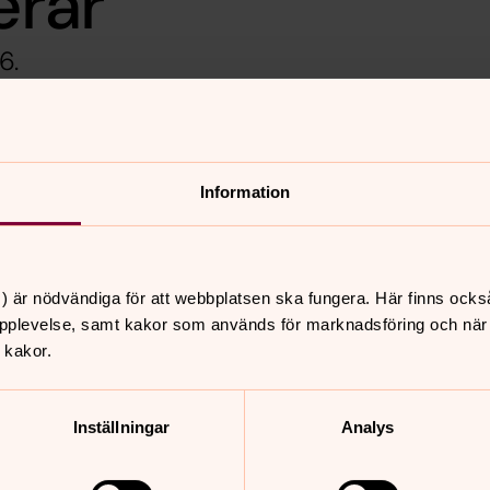
erar
6.
nerar att fira detta jubileum med
nkt för verksamheten och barnen, men
Information
och församlingsbor att titta förbi!
enare tillkom ännu en avdelning, vilket
 Grynet. Därefter har förskolan växt
) är nödvändiga för att webbplatsen ska fungera. Här finns ocks
e avdelning Fröet.
pplevelse, samt kakor som används för marknadsföring och när vi
 kakor.
Inställningar
Analys
nnehåll?