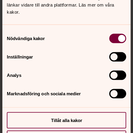
sanktstaffans.forsamling@svenskakyrkan.se
länkar vidare till andra plattformar. Läs mer om våra
kakor.
Dela
Tillbaka till toppen
Tillbaka till innehållet
Samtyckesval
Nödvändiga kakor
Inställningar
Kontakt
Analys
Kalender
Marknadsföring och sociala medier
Hitta snabbt
Tillåt alla kakor
Sociala kanaler