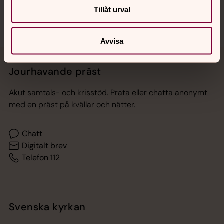
Tillåt urval
Avvisa
Jourhavande präst
Akut samtals- och krisstöd. Prata eller chatta anonymt
med en präst på kvällar och nätter.
Chatt
Digitalt brev
Telefon 112
Svenska kyrkan