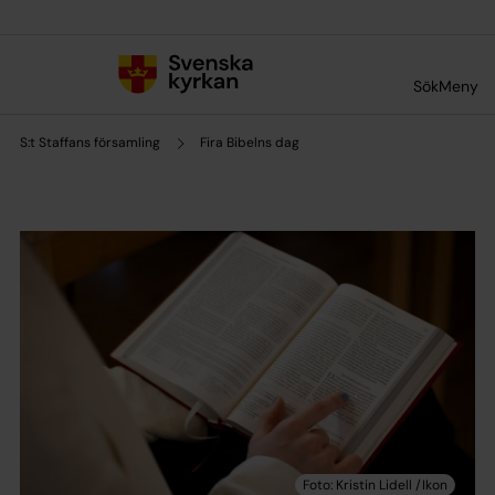
Till innehållet
Till undermeny
Sök
Meny
S:t Staffans församling
Fira Bibelns dag