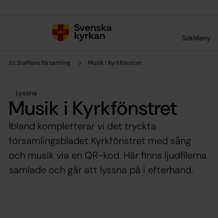
Till innehållet
Till undermeny
Sök
Meny
S:t Staffans församling
Musik i Kyrkfönstret
Lyssna
Musik i Kyrkfönstret
Ibland kompletterar vi det tryckta
församlingsbladet Kyrkfönstret med sång
och musik via en QR-kod. Här finns ljudfilerna
samlade och går att lyssna på i efterhand.