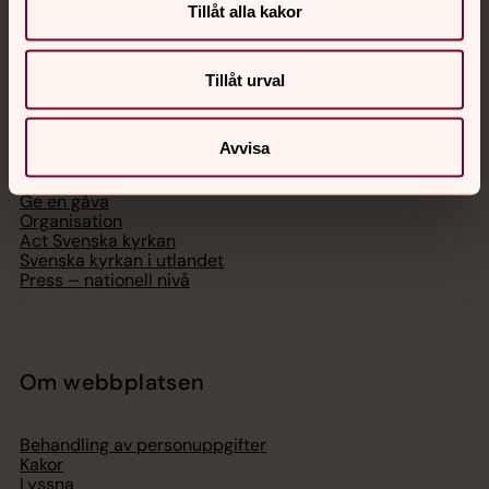
Tillåt alla kakor
Svenska kyrkan
Tillåt urval
Hitta församling
Avvisa
Bli medlem
Lediga jobb
Ge en gåva
Organisation
Act Svenska kyrkan
Svenska kyrkan i utlandet
Press – nationell nivå
Om webbplatsen
Behandling av personuppgifter
Kakor
Lyssna