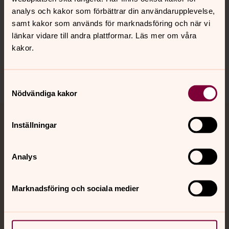
Hitta snabbt
analys och kakor som förbättrar din användarupplevelse,
samt kakor som används för marknadsföring och när vi
länkar vidare till andra plattformar. Läs mer om våra
Sociala kanaler
kakor.
Samtyckesval
Nödvändiga kakor
Inställningar
Jourhavande präst
Akut samtals- och krisstöd. Prata eller chatta anonymt
Analys
med en präst på kvällar och nätter.
Marknadsföring och sociala medier
Chatt
Digitalt brev
Telefon 112