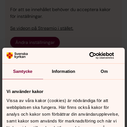
För att se innehållet behöver du acceptera kakor
för inställningar.
Se videon på Streamio i stället.
Ändra inställningar
Samtycke
Information
Om
För att se innehållet behöver du acceptera kakor
för inställningar.
Vi använder kakor
Se videon på Streamio i stället.
Vissa av våra kakor (cookies) är nödvändiga för att
webbplatsen ska fungera. Här finns också kakor för
analys och kakor som förbättrar din användarupplevelse,
Ändra inställningar
samt kakor som används för marknadsföring och när vi