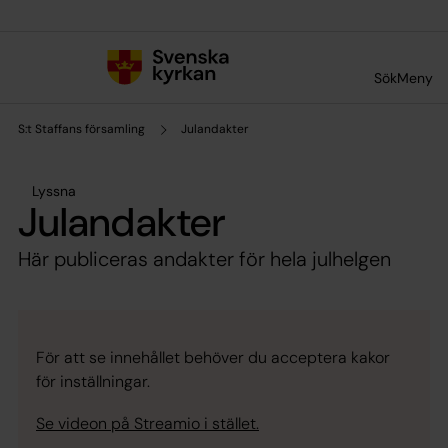
Till innehållet
Till undermeny
Sök
Meny
S:t Staffans församling
Julandakter
Lyssna
Julandakter
Här publiceras andakter för hela julhelgen
För att se innehållet behöver du acceptera kakor
för inställningar.
Se videon på Streamio i stället.