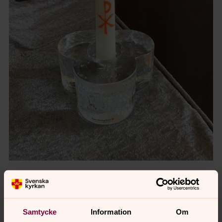
På dopljuset finns ett Kristusmonogram, P och X.
Detta är de två första bokstäverna i Kristus på
grekiska.
Samtycke
Information
Om