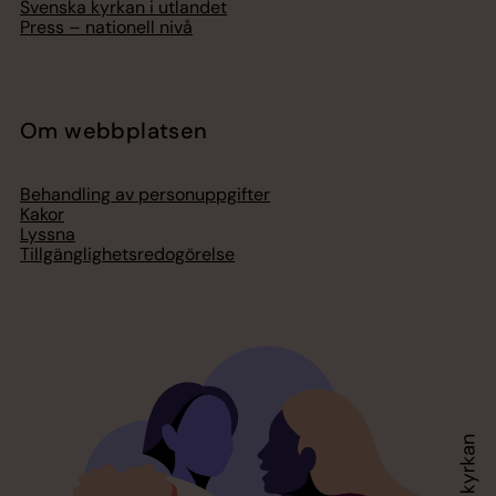
Svenska kyrkan i utlandet
Press – nationell nivå
Om webbplatsen
Behandling av personuppgifter
Kakor
Lyssna
Tillgänglighetsredogörelse