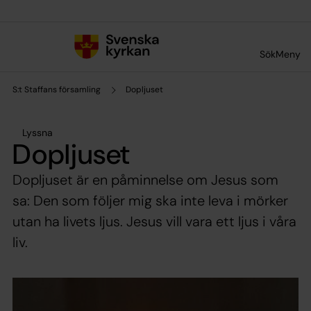
Till innehållet
Till undermeny
Sök
Meny
S:t Staffans församling
Dopljuset
Lyssna
Dopljuset
Dopljuset är en påminnelse om Jesus som
sa: Den som följer mig ska inte leva i mörker
utan ha livets ljus. Jesus vill vara ett ljus i våra
liv.