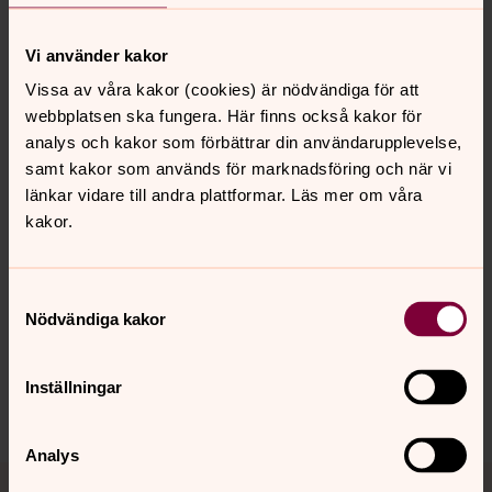
Dopljuset är en påminnelse om dopdagen och Guds
löfte att vara med oss varje dag till tidens slut.
Vi använder kakor
Tänd dopljuset vid olika högtidsdagar och när det
brunnit ner är ni välkomna till församlingsgården att
Vissa av våra kakor (cookies) är nödvändiga för att
hämta ett nytt.
webbplatsen ska fungera. Här finns också kakor för
analys och kakor som förbättrar din användarupplevelse,
I vår församling får man en vacker dopljusstake i glas vid
samt kakor som används för marknadsföring och när vi
dopet.
länkar vidare till andra plattformar. Läs mer om våra
kakor.
Senast ändrad 24 september 2024
Samtyckesval
Synpunkter eller frågor på sidans
Nödvändiga kakor
innehåll?
sanktstaffans.forsamling@svenskakyrkan.se
Inställningar
Dela
Analys
Tillbaka till toppen
Tillbaka till innehållet