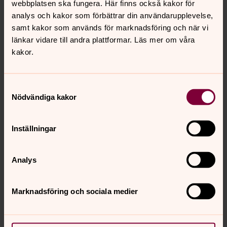
webbplatsen ska fungera. Här finns också kakor för
19.00-19.45 Dagens tema
analys och kakor som förbättrar din användarupplevelse,
19.45-20.15 Bön
samt kakor som används för marknadsföring och när vi
länkar vidare till andra plattformar. Läs mer om våra
kakor.
Vid frågor är Du välkommen att kontakta församlingen
på
storjan@svenskakyrkan.se
Samtyckesval
Nödvändiga kakor
Markus Ahlstrand
Kyrkoherde, Skellefteå S:t Örjans församling
Inställningar
Direkt:
0910 - 70 81 01
markus.ahlstrand@svenskakyrkan.se
E-post:
Analys
Marknadsföring och sociala medier
Senast ändrad 18 mars 2022