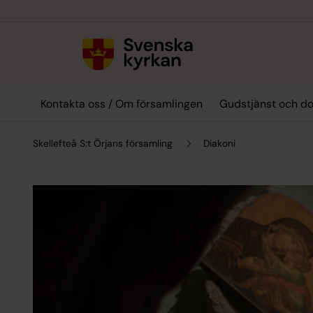
Till innehållet
Till undermeny
Kontakta oss / Om församlingen
Gudstjänst och do
Skellefteå S:t Örjans församling
Diakoni