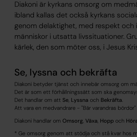
Diakoni är kyrkans omsorg om medmä
ibland kallas det också kyrkans socia
genom delaktighet, med respekt och i
människor i utsatta livssituationer. G
kärlek, den som möter oss, i Jesus Kri
Se, lyssna och bekräfta
Diakoni betyder tjänst och innebär omsorg om männ
Det är som ett förhållningssätt som ska genomsyra
Det handlar om att
Se
,
Lyssna
och
Bekräfta
.
Att vara en medvandrare - "Bär varandras bördor"
Diakoni handlar om
Omsorg
,
Växa
,
Hopp
och
Hör
* Ge omsorg genom att stödja och stå kvar hos män