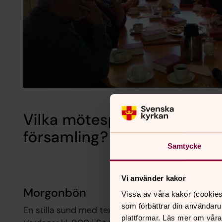
Vilka mötesplatser erbjuder
församling?
Samtycke
Vi använder kakor
Morgonbön
Vissa av våra kakor (cookies
som förbättrar din användaru
En stilla sund med textläsning, bön och psalmsån
plattformar. Läs mer om våra