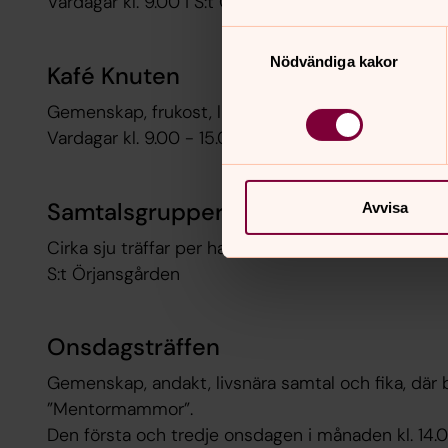
Vardagar kl. 9.00 i S:t Örjansgården
Samtyckesval
Nödvändiga kakor
Kafé Knuten
Gemenskap, frukost, lunch och fika till självkostna
Vardagar kl. 9.00 - 15.00 i S:t Örjansgården
Samtalsgrupper för sörjande
Avvisa
Cirka sju träffar per halvår för de som förlorat sin 
S:t Örjansgården
Onsdagsträffen
Gemenskap, andakt, livsnära samtal och fika, där be
”Mentormammor”.
Den första och tredje onsdagen i månaden kl. 14.00