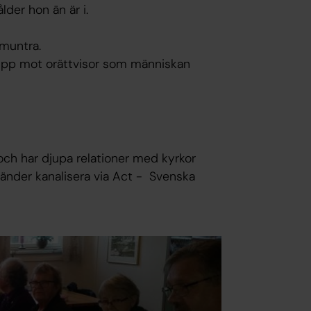
der hon än är i.
pmuntra.
 upp mot orättvisor som människan
och har djupa relationer med kyrkor
 länder kanalisera via Act - Svenska