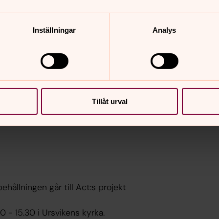
Inställningar
Analys
dspris.
Tillåt urval
livskamrat.
hållningen går till Act:s projekt
 - 15.30 i Ursvikens kyrka.