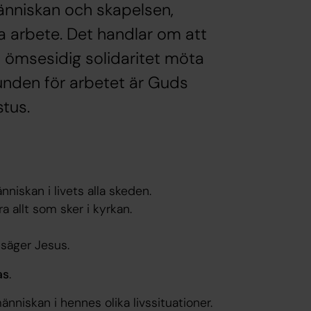
nniskan och skapelsen,
la arbete. Det handlar om att
 ömsesidig solidaritet möta
runden för arbetet är Guds
stus.
iskan i livets alla skeden.
 allt som sker i kyrkan.
 säger Jesus.
as
.
niskan i hennes olika livssituationer.