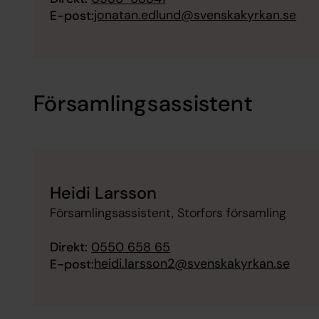
jonatan.edlund@svenskakyrkan.se
E-post:
Församlingsassistent
Heidi Larsson
Församlingsassistent, Storfors församling
Direkt:
0550 658 65
heidi.larsson2@svenskakyrkan.se
E-post: