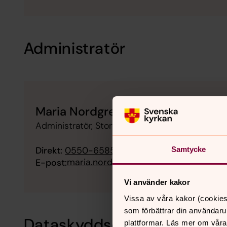
Administratör
Maria Nordgren
Administratör, Storfors församling
Direkt:
0550-65858
Samtycke
maria.nordgren@svenskakyrkan.se
E-post:
Vi använder kakor
Vissa av våra kakor (cookies
som förbättrar din användaru
Dataskyddsombud
plattformar. Läs mer om våra