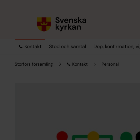
Till innehållet
Till undermeny
📞 Kontakt
Stöd och samtal
Dop, konfirmation, v
Storfors församling
📞 Kontakt
Personal