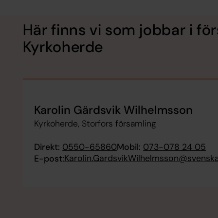
Här finns vi som jobbar i f
Kyrkoherde
Karolin Gärdsvik Wilhelmsson
Kyrkoherde, Storfors församling
Direkt:
0550-65860
Mobil:
073-078 24 05
Karolin.GardsvikWilhelmsson@svenska
E-post: