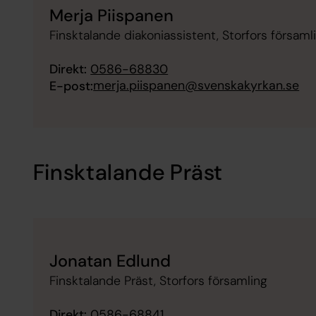
Merja Piispanen
Finsktalande diakoniassistent, Storfors församl
Direkt:
0586-68830
merja.piispanen@svenskakyrkan.se
E-post:
Finsktalande Präst
Jonatan Edlund
Finsktalande Präst, Storfors församling
Direkt:
0586-68841