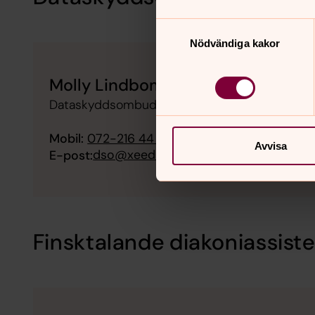
Samtyckesval
Nödvändiga kakor
Molly Lindbom
Dataskyddsombud, Storfors församling
Mobil:
072-216 44 43
Avvisa
dso@xeeda.se
E-post:
Finsktalande diakoniassist