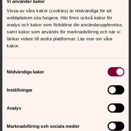
Vi använder kakor
Direkt:
0550-65860
Mobil:
073-078 24 05
Karolin.GardsvikWilhelmsson@svenskakyrk
E-post:
Vissa av våra kakor (cookies) är nödvändiga för att
an.se
webbplatsen ska fungera. Här finns också kakor för
analys och kakor som förbättrar din användarupplevelse,
samt kakor som används för marknadsföring och när vi
länkar vidare till andra plattformar. Läs mer om våra
kakor.
Markus Porsche
Komminister, Storfors församling
Samtyckesval
Direkt:
0550-658 57
Nödvändiga kakor
markus.porsche@svenskakyrkan.se
E-post:
Inställningar
Mer om Markus Porsche
Komminister
Analys
Marknadsföring och sociala medier
Om du vill veta mer om stöd och samtal.