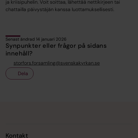
ja kriisipuhelin. Voit soittaa, lähettää nettikirjeen tai
chattailla päivystäjän kanssa luottamuksellisesti.
Senast ändrad 14 januari 2026
Synpunkter eller frågor på sidans
innehåll?
storfors.forsamling@svenskakyrkan.se
Dela
Tillbaka till toppen
Tillbaka till innehållet
Kontakt