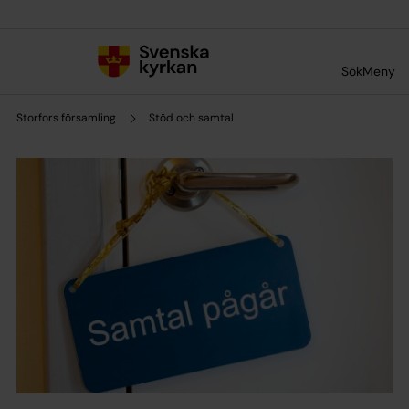
Till innehållet
Till undermeny
Sök
Meny
Storfors församling
Stöd och samtal