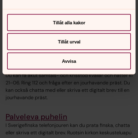
Hjälp och stöd
Tillåt alla kakor
Välkommen att kontakta Svenska kyrkan när du behöver
någon att prata med. I Svenska kyrkan finns utbildad
personal som lyssnar och ger stöd och råd vid allt från
Tillåt urval
sorg till relationsproblem.
Avvisa
Jourhavande präst
Du kan få akut samtals- och krisstöd kvällar och nätter kl
21–06. Ring 112 och fråga efter en jourhavande präst. Du
kan också chatta med eller skriva ett digitalt brev till en
jourhavande präst.
Palveleva puhelin
I Sverigefinska telefonjouren kan du prata finska, chatta
eller skriva ett digitalt brev. Ruotsin kirkon keskusteluapu