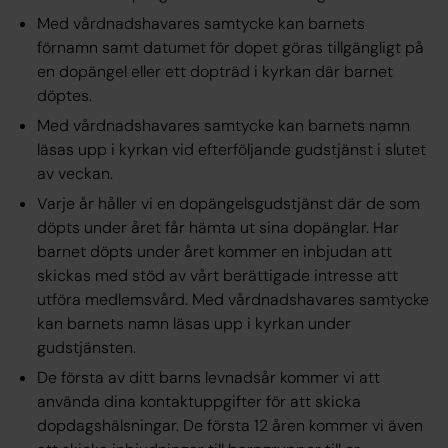
Med vårdnadshavares
samtycke
kan barnets
förnamn samt datumet för dopet göras tillgängligt på
en dopängel eller ett dopträd i kyrkan där barnet
döptes.
Med vårdnadshavares
samtycke
kan barnets namn
läsas upp i kyrkan vid efterföljande gudstjänst i slutet
av veckan.
Varje år håller vi en dopängelsgudstjänst där de som
döpts under året får hämta ut sina dopänglar. Har
barnet döpts under året kommer en inbjudan att
skickas med stöd av vårt
berättigade intresse
att
utföra medlemsvård. Med vårdnadshavares
samtycke
kan barnets namn läsas upp i kyrkan under
gudstjänsten.
De första av ditt barns levnadsår kommer vi att
använda dina kontaktuppgifter för att skicka
dopdagshälsningar. De första 12 åren kommer vi även