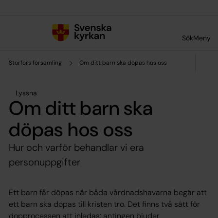
Till innehållet
Till undermeny
Sök
Meny
Storfors församling
Om ditt barn ska döpas hos oss
Lyssna
Om ditt barn ska
döpas hos oss
Hur och varför behandlar vi era
personuppgifter
Ett barn får döpas när båda vårdnadshavarna begär att
ett barn ska döpas till kristen tro. Det finns två sätt för
dopprocessen att inledas: antingen bjuder