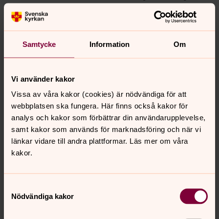
med lag.
Uppgifter om eventuell fadder.
Om en fadder anges kommer hen att antecknas under
Samtycke
Information
Om
dopsamtalet och bevaras i dopboken för historiska
ändamål. Registreringen utförs med stöd av
verksamhetens och den döptes berättigade intresse av
Vi använder kakor
att dokumentera barnets fadder. Bevarandet sker
Vissa av våra kakor (cookies) är nödvändiga för att
därefter med stöd av arkivändamål av allmänt intresse.
webbplatsen ska fungera. Här finns också kakor för
Vilka personuppgifter behandlar vi?
analys och kakor som förbättrar din användarupplevelse,
Anmälan till dop görs vanligtvis via telefon eller e-post.
samt kakor som används för marknadsföring och när vi
Personuppgifterna lämnas av den som gör dopanmälan.
länkar vidare till andra plattformar. Läs mer om våra
kakor.
För vårdnadshavare rör det sig vanligtvis om namn,
personnummer, civilstatus, e-postadress,
telefonnummer och adress.
Samtyckesval
För barn rör det sig om namn, personnummer, datum för
Nödvändiga kakor
dop och namn på eventuell fadder.