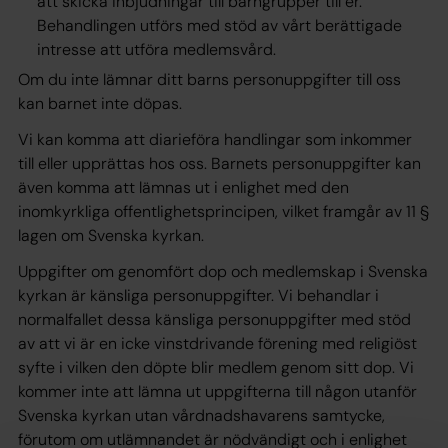
att skicka inbjudningar till barngrupper till er.
Behandlingen utförs med stöd av vårt
berättigade
intresse
att utföra medlemsvård.
Om du inte lämnar ditt barns personuppgifter till oss
kan barnet inte döpas.
Vi kan komma att diarieföra handlingar som inkommer
till eller upprättas hos oss. Barnets personuppgifter kan
även komma att lämnas ut i enlighet med den
inomkyrkliga offentlighetsprincipen, vilket framgår av 11 §
lagen om Svenska kyrkan.
Uppgifter om genomfört dop och medlemskap i Svenska
kyrkan är känsliga personuppgifter. Vi behandlar i
normalfallet dessa känsliga personuppgifter med stöd
av att vi är en icke vinstdrivande förening med religiöst
syfte i vilken den döpte blir medlem genom sitt dop. Vi
kommer inte att lämna ut uppgifterna till någon utanför
Svenska kyrkan utan vårdnadshavarens
samtycke
,
förutom om utlämnandet är nödvändigt och i enlighet