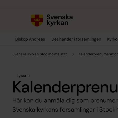
Till innehållet
Till undermeny
Biskop Andreas
Det händer i församlingen
Kyrko
Svenska kyrkan Stockholms stift
Kalenderprenumeratio
Lyssna
Kalenderpren
Här kan du anmäla dig som prenumera
Svenska kyrkans församlingar i Stockh