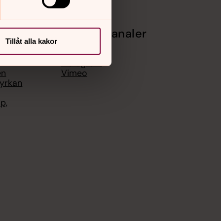
Sociala kanaler
Tillåt alla kakor
t
Facebook
Instagram
en
Vimeo
yrkan
p,