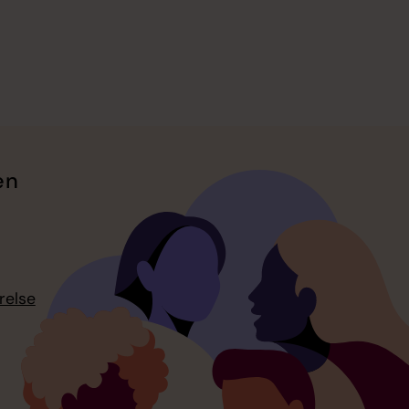
en
relse