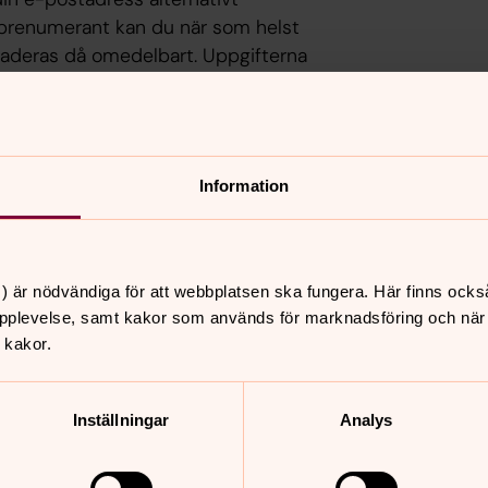
 prenumerant kan du när som helst
raderas då omedelbart. Uppgifterna
dig varje vecka.
ter till vårt dataskyddsombud finns här
Information
nnehåll?
) är nödvändiga för att webbplatsen ska fungera. Här finns ocks
pplevelse, samt kakor som används för marknadsföring och när vi
 kakor.
Inställningar
Analys