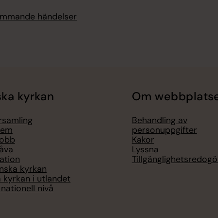
kommande händelser
ka kyrkan
Om webbplats
örsamling
Behandling av
lem
personuppgifter
jobb
Kakor
åva
Lyssna
ation
Tillgänglighetsredogö
nska kyrkan
 kyrkan i utlandet
nationell nivå