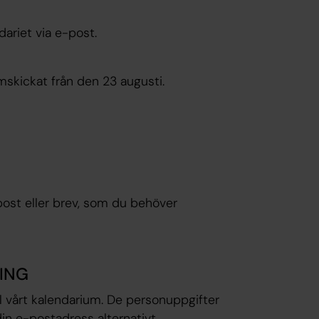
ariet via e-post.
mskickat från den 23 augusti.
-post eller brev, som du behöver
ING
ll vårt kalendarium. De personuppgifter
din e-postadress alternativt