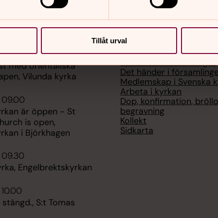
er
Hitta snabbt
Tillåt urval
Kontakt Stockholms stif
 09.00
Kyrkor och församlingar
st med orientaliska
Det händer i församling
pen, Vilunda kyrka
Medlemskap i Svenska k
Arbeta i kyrkan
 09.00
Dop, konfirmation, bröllo
begravning
rkan är öppen - St
Kollekt
hurch is open,
Sidkarta
rkan i Björkhagen
 09.30
rka, Engelbrektskyrkan
 10.00
 stängd., S:t Tomas