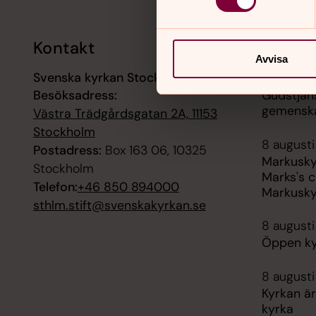
Kontakt
Kalend
Avvisa
Svenska kyrkan Stockholms stift
8 augusti
Besöksadress:
Gudstjän
gemenska
Västra Trädgårdsgatan 2A, 11153
Stockholm
8 augusti
Postadress:
Box 163 06, 10325
Markusky
Stockholm
Marks's c
Telefon:
+46 850 894000
Markusky
sthlm.stift@svenskakyrkan.se
8 augusti
Öppen ky
8 augusti
Kyrkan är
kyrka