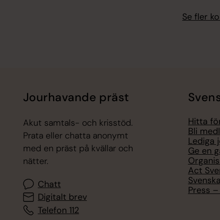
Se fler 
Jourhavande präst
Svens
Hitta f
Akut samtals- och krisstöd.
Bli med
Prata eller chatta anonymt
Lediga 
med en präst på kvällar och
Ge en g
Organis
nätter.
Act Sve
Svenska
Chatt
Press – 
Digitalt brev
Telefon 112