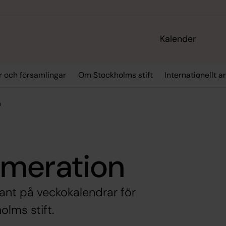
Kalender
r och församlingar
Om Stockholms stift
Internationellt a
n
umeration
nt på veckokalendrar för
olms stift.