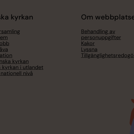
ka kyrkan
Om webbplats
örsamling
Behandling av
lem
personuppgifter
jobb
Kakor
åva
Lyssna
ation
Tillgänglighetsredogö
nska kyrkan
 kyrkan i utlandet
nationell nivå