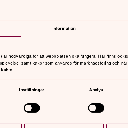
/12
där Nicholas Ringskog Ferrada-Noli
ed fördel Storkyrkan).
Information
vna Messias med S:t Jacobs
) är nödvändiga för att webbplatsen ska fungera. Här finns ocks
pplevelse, samt kakor som används för marknadsföring och när vi
 kakor.
Inställningar
Analys
kakor för marknadsföring.