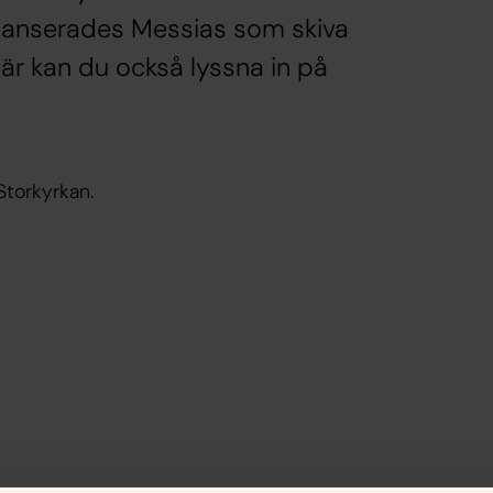
gt lanserades Messias som skiva
Här kan du också lyssna in på
Storkyrkan.