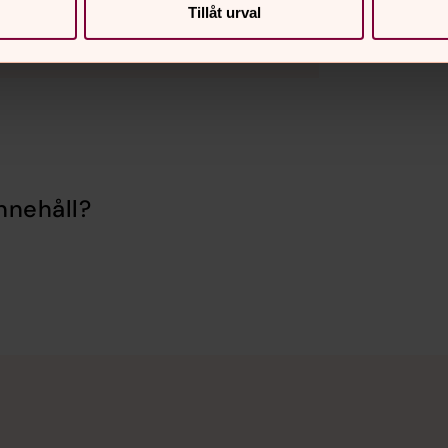
Tillåt urval
nnehåll?