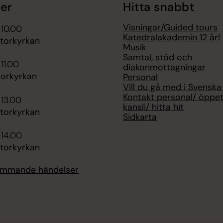
er
Hitta snabbt
Visningar/Guided tours
 10.00
Katedralakademin 12 år!
Storkyrkan
Musik
Samtal, stöd och
11.00
diakonmottagningar
torkyrkan
Personal
Vill du gå med i Svenska
Kontakt personal/ öppet
 13.00
kansli/ hitta hit
Storkyrkan
Sidkarta
 14.00
Storkyrkan
kommande händelser