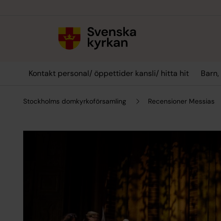
Till innehållet
Till undermeny
Kontakt personal/ öppettider kansli/ hitta hit
Barn,
Stockholms domkyrkoförsamling
Recensioner Messias