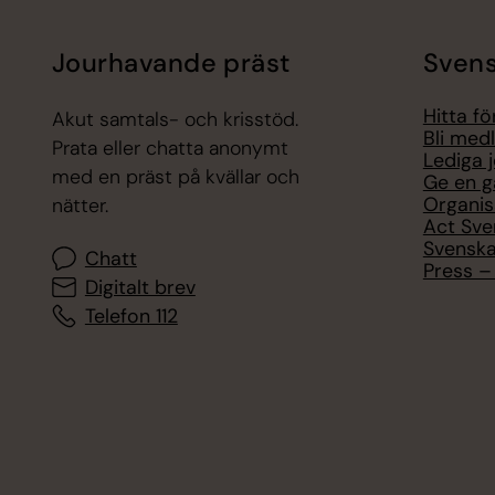
Jourhavande präst
Svens
Hitta f
Akut samtals- och krisstöd.
Bli med
Prata eller chatta anonymt
Lediga 
med en präst på kvällar och
Ge en g
Organis
nätter.
Act Sve
Svenska
Chatt
Press – 
Digitalt brev
Telefon 112