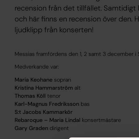
recension från det tillfället. Samtidi
och här finns en recension över den. 
ljudklipp från konserten!
Messias framfördens den 1, 2 samt 3 december i 
Medverkande var:
Maria Keohane
sopran
Kristina Hammarström
alt
Thomas Köll
tenor
Karl-Magnus Fredriksson
bas
S:t Jacobs Kammarkör
Rebaroque – Maria Lindal
konsertmästare
Gary Graden
dirigent