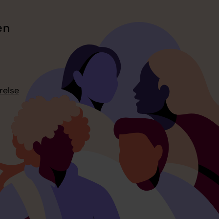
en
relse