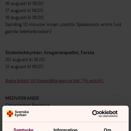
16 augusti kl 18.00
17 augusti kl 18.00
18 augusti kl 18.00
Samling 10 minuter innan utanför Själakorets entré (vid
gamla telefonkiosken)
Söderledskyrkan, Ansgarskapellet, Farsta
20 augusti kl 18.00
21 augusti kl 18.00
Boka biljett till föreställningarna här: (fri entré):
MEDVERKANDE
Christopher Rasimus
Tobias Ulfvebrand
Sabina Koij
Joakim Schröder
Samtycke
Information
Om