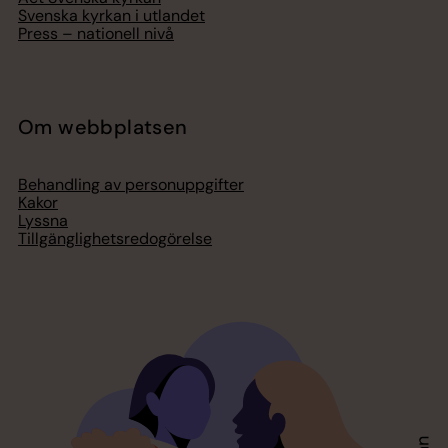
Svenska kyrkan i utlandet
Press – nationell nivå
Om webbplatsen
Behandling av personuppgifter
Kakor
Lyssna
Tillgänglighetsredogörelse