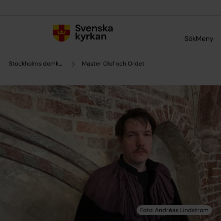
Till innehållet
Till undermeny
Sök
Meny
Stockholms domkyrkoförsamling
Mäster Olof och Ordet