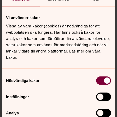
Kristina Ljunggren
Ivar Koij, musiker
Dag Lindberg, regi och manusbearbetning
Vi använder kakor
Vissa av våra kakor (cookies) är nödvändiga för att
Boka biljett (fri entré)
webbplatsen ska fungera. Här finns också kakor för
analys och kakor som förbättrar din användarupplevelse,
samt kakor som används för marknadsföring och när vi
länkar vidare till andra plattformar. Läs mer om våra
kakor.
Senast ändrad 7 augusti 2026
Synpunkter eller frågor på sidans
innehåll?
Samtyckesval
sth.domkyrko.forsamling@svenskakyrkan.se
Nödvändiga kakor
Dela
Inställningar
Analys
Tillbaka till toppen
Tillbaka till innehållet