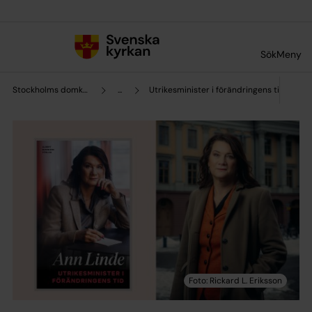
Till innehållet
Till undermeny
Sök
Meny
Stockholms domkyrkoförsamling
...
Utrikesminister i förändringens tid