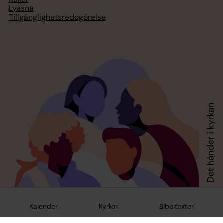
Lyssna
Tillgänglighetsredogörelse
Kalender
Kyrkor
Bibeltexter