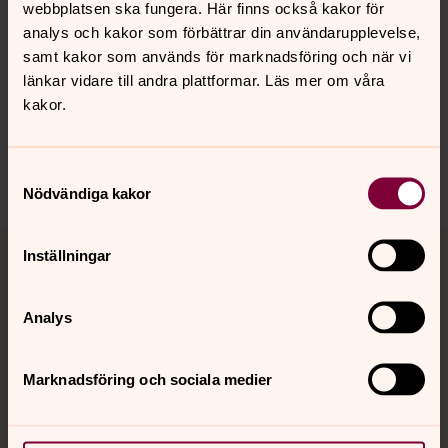
webbplatsen ska fungera. Här finns också kakor för
Senast ändrad 17 juni 2026
analys och kakor som förbättrar din användarupplevelse,
Synpunkter eller frågor på sidans
samt kakor som används för marknadsföring och när vi
innehåll?
länkar vidare till andra plattformar. Läs mer om våra
sth.domkyrko.forsamling@svenskakyrkan.se
kakor.
Dela
Samtyckesval
Nödvändiga kakor
Tillbaka till toppen
Tillbaka till innehållet
Inställningar
Analys
Kontakt
Marknadsföring och sociala medier
Kalender