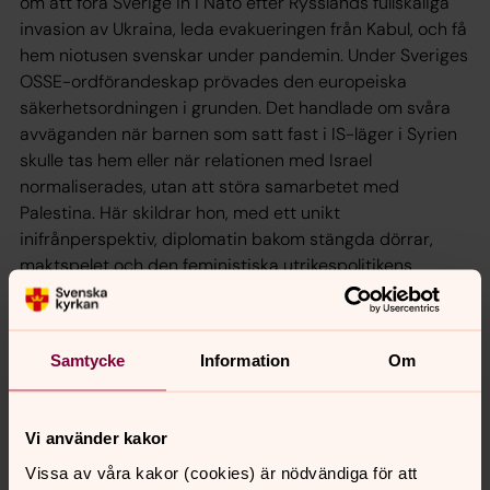
om att föra Sverige in i Nato efter Rysslands fullskaliga
invasion av Ukraina, leda evakueringen från Kabul, och få
hem niotusen svenskar under pandemin. Under Sveriges
OSSE-ordförandeskap prövades den europeiska
säkerhetsordningen i grunden. Det handlade om svåra
avväganden när barnen som satt fast i IS-läger i Syrien
skulle tas hem eller när relationen med Israel
normaliserades, utan att störa samarbetet med
Palestina. Här skildrar hon, med ett unikt
inifrånperspektiv, diplomatin bakom stängda dörrar,
maktspelet och den feministiska utrikespolitikens
möjligheter och motstånd.
I samarbete med Gamla stans bokhandel
Samtycke
Information
Om
Tisdagen 27 oktober kl. 17.00
Vi använder kakor
Vissa av våra kakor (cookies) är nödvändiga för att