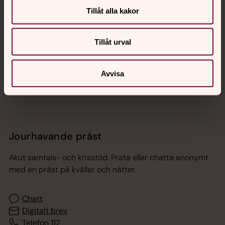
Tillåt alla kakor
Hitta snabbt
Tillåt urval
Sociala kanaler
Avvisa
Jourhavande präst
Akut samtals- och krisstöd. Prata eller chatta anonymt
med en präst på kvällar och nätter.
Chatt
Digitalt brev
Telefon 112