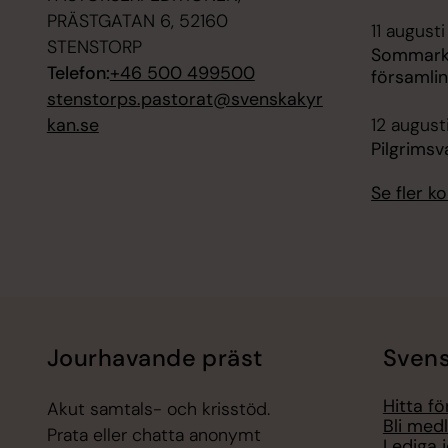
PRÄSTGATAN 6, 52160
11 augusti
STENSTORP
Sommarka
Telefon:
+46 500 499500
församli
stenstorps.pastorat@svenskakyr
kan.se
12 august
Pilgrimsv
Se fler 
Jourhavande präst
Svens
Hitta f
Akut samtals- och krisstöd.
Bli med
Prata eller chatta anonymt
Lediga 