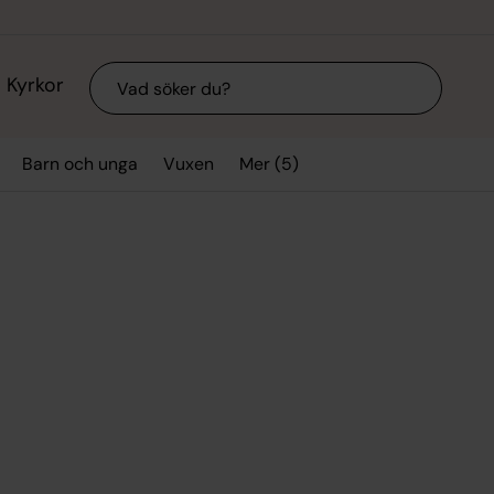
Sök
Kyrkor
Mer (5)
Barn och unga
Vuxen