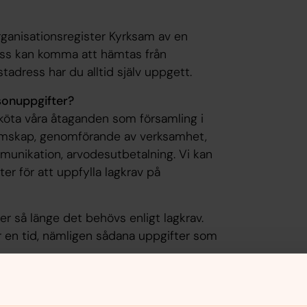
 organisationsregister Kyrksam av en
ess kan komma att hämtas från
adress har du alltid själv uppgett.
sonuppgifter?
sköta våra åtaganden som församling i
emskap, genomförande av verksamhet,
mmunikation, arvodesutbetalning. Vi kan
er för att uppfylla lagkrav på
r så länge det behövs enligt lagkrav.
 en tid, nämligen sådana uppgifter som
 de uppgifter vi samlar in. Det betyder