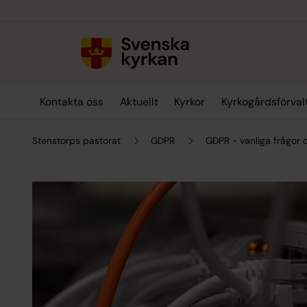
Till innehållet
Till undermeny
Kontakta oss
Aktuellt
Kyrkor
Kyrkogårdsförval
Stenstorps pastorat
GDPR
GDPR - vanliga frågor 