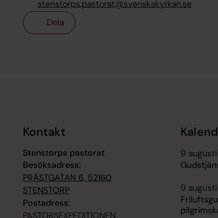
stenstorps.pastorat@svenskakyrkan.se
Dela
Tillbaka till toppen
Tillbaka till innehållet
Kontakt
Kalend
Stenstorps pastorat
9 augusti
Besöksadress:
Gudstjän
PRÄSTGATAN 6, 52160
9 augusti
STENSTORP
Friluftsg
Postadress:
pilgrimsk
PASTORSEXPEDITIONEN,