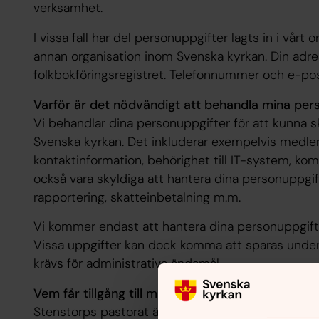
verksamhet.
I vissa fall har del personuppgifter lagts in i vårt
annan organisation inom Svenska kyrkan. Din adr
folkbokföringsregistret. Telefonnummer och e-post
Varför är det nödvändigt att behandla mina per
Vi behandlar dina personuppgifter för att kunna 
Svenska kyrkan. Det inkluderar exempelvis medl
kontaktinformation, behörighet till IT-system, ko
också vara skyldiga att hantera dina personuppgift
rapportering, skatteinbetalning m.m.
Vi kommer endast att hantera dina personuppgifte
Vissa uppgifter kan dock komma att sparas under
krävs för administrativa ändamål.
Vem får tillgång till mina personuppgifter?
Stenstorps pastorat är personuppgiftsansvarig för