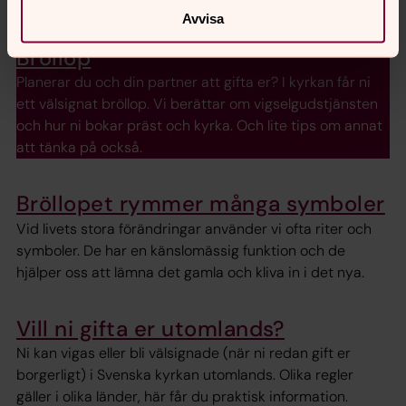
det flera att låna av kyrkan.
Avvisa
Bröllop
Planerar du och din partner att gifta er? I kyrkan får ni
ett välsignat bröllop. Vi berättar om vigselgudstjänsten
och hur ni bokar präst och kyrka. Och lite tips om annat
att tänka på också.
Bröllopet rymmer många symboler
Vid livets stora förändringar använder vi ofta riter och
symboler. De har en känslomässig funktion och de
hjälper oss att lämna det gamla och kliva in i det nya.
Vill ni gifta er utomlands?
Ni kan vigas eller bli välsignade (när ni redan gift er
borgerligt) i Svenska kyrkan utomlands. Olika regler
gäller i olika länder, här får du praktisk information.