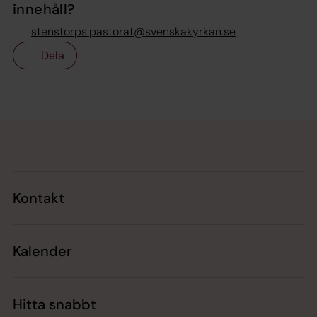
innehåll?
stenstorps.pastorat@svenskakyrkan.se
Dela
Tillbaka till toppen
Tillbaka till innehållet
Kontakt
Kalender
Hitta snabbt