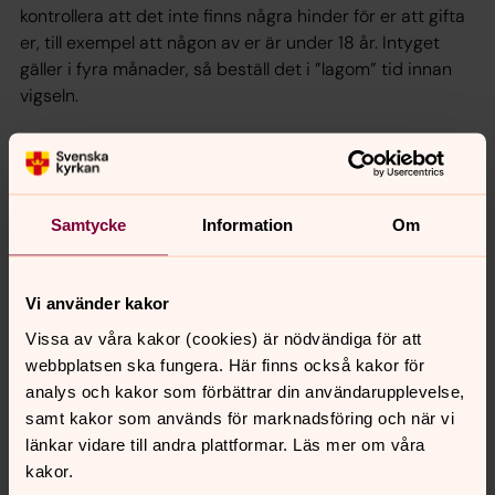
kontrollera att det inte finns några hinder för er att gifta
er, till exempel att någon av er är under 18 år. Intyget
gäller i fyra månader, så beställ det i ”lagom” tid innan
vigseln.
Kontakt och bokning:
Samtycke
Information
Om
Vi använder kakor
Vissa av våra kakor (cookies) är nödvändiga för att
webbplatsen ska fungera. Här finns också kakor för
analys och kakor som förbättrar din användarupplevelse,
samt kakor som används för marknadsföring och när vi
länkar vidare till andra plattformar. Läs mer om våra
kakor.