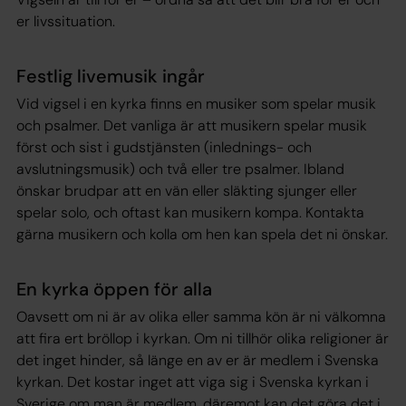
er livssituation.
Festlig livemusik ingår
Vid vigsel i en kyrka finns en musiker som spelar musik
och psalmer. Det vanliga är att musikern spelar musik
först och sist i gudstjänsten (inlednings- och
avslutningsmusik) och två eller tre psalmer. Ibland
önskar brudpar att en vän eller släkting sjunger eller
spelar solo, och oftast kan musikern kompa. Kontakta
gärna musikern och kolla om hen kan spela det ni önskar.
En kyrka öppen för alla
Oavsett om ni är av olika eller samma kön är ni välkomna
att fira ert bröllop i kyrkan. Om ni tillhör olika religioner är
det inget hinder, så länge en av er är medlem i Svenska
kyrkan. Det kostar inget att viga sig i Svenska kyrkan i
Sverige om man är medlem, däremot kan det göra det i