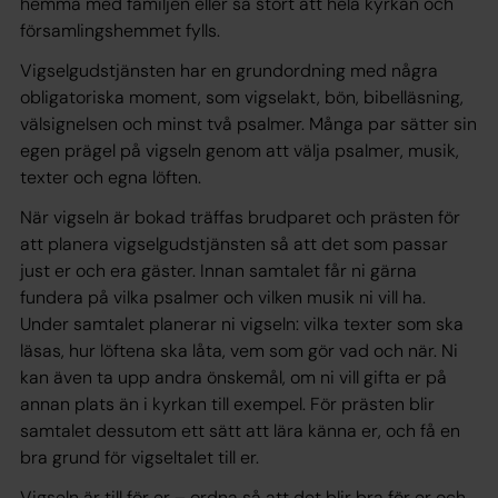
hemma med familjen eller så stort att hela kyrkan och
församlingshemmet fylls.
Vigselgudstjänsten har en grundordning med några
obligatoriska moment, som vigselakt, bön, bibelläsning,
välsignelsen och minst två psalmer. Många par sätter sin
egen prägel på vigseln genom att välja psalmer, musik,
texter och egna löften.
När vigseln är bokad träffas brudparet och prästen för
att planera vigselgudstjänsten så att det som passar
just er och era gäster. Innan samtalet får ni gärna
fundera på vilka psalmer och vilken musik ni vill ha.
Under samtalet planerar ni vigseln: vilka texter som ska
läsas, hur löftena ska låta, vem som gör vad och när. Ni
kan även ta upp andra önskemål, om ni vill gifta er på
annan plats än i kyrkan till exempel. För prästen blir
samtalet dessutom ett sätt att lära känna er, och få en
bra grund för vigseltalet till er.
Vigseln är till för er – ordna så att det blir bra för er och