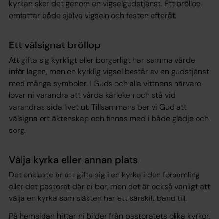
kyrkan sker det genom en vigselgudstjänst. Ett bröllop
omfattar både själva vigseln och festen efteråt.
Ett välsignat bröllop
Att gifta sig kyrkligt eller borgerligt har samma värde
inför lagen, men en kyrklig vigsel består av en gudstjänst
med många symboler. I Guds och alla vittnens närvaro
lovar ni varandra att vårda kärleken och stå vid
varandras sida livet ut. Tillsammans ber vi Gud att
välsigna ert äktenskap och finnas med i både glädje och
sorg.
Välja kyrka eller annan plats
Det enklaste är att gifta sig i en kyrka i den församling
eller det pastorat där ni bor, men det är också vanligt att
välja en kyrka som släkten har ett särskilt band till.
På hemsidan hittar ni bilder från pastoratets olika kyrkor.