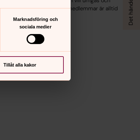
ör både män och kvinnor som vill umgås och
rävs inga förkunskaper. Nya medlemmar är alltid
Marknadsföring och
sociala medier
Tillåt alla kakor