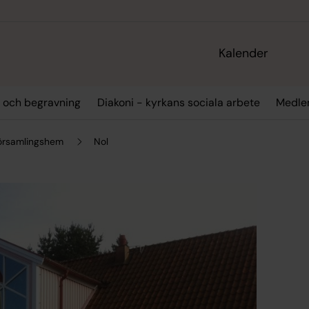
Kalender
l och begravning
Diakoni - kyrkans sociala arbete
Medlem
församlingshem
Nol