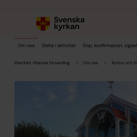
Till innehållet
Till undermeny
Om oss
Delta i aktivitet
Dop, konfirmation, vigse
Starrkärr-Kilanda församling
Om oss
Kyrkor och 