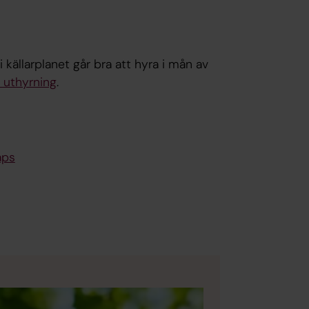
källarplanet går bra att hyra i mån av
m uthyrning
.
aps