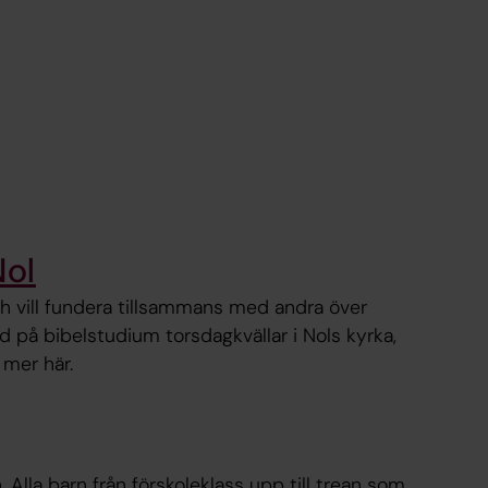
Nol
ch vill fundera tillsammans med andra över
 på bibelstudium torsdagkvällar i Nols kyrka,
 mer här.
 Alla barn från förskoleklass upp till trean som