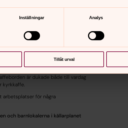
id. Här är gemenskap
MagNolia är en vuxenkör f
ön och sedan fikagemenskap
sjunga tillsammans. Här k
välkomna!
Inställningar
Analys
Tillåt urval
nshuset som stomme. Den del som
kaffeborden är dukade både till vardag
 kyrkkaffe.
t arbetsplatser för några
en och barnlokalerna i källarplanet