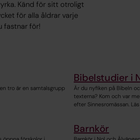
rka. Känd för sitt otroligt
ket för alla åldrar varje
fastnar för!
Bibelstudier i 
ten tro är en samtalsgrupp
Är du nyfiken på Bibeln o
texterna? Kom och var med
efter Sinnesromässan. Läs
Barnkör
 öppna förskolor i
Barnkör i Nol och Älvängen.