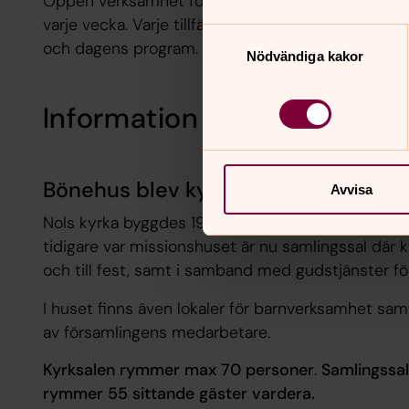
Öppen verksamhet för dig som är hemma på dagt
varje vecka. Varje tillfälle börjar med middagsb
Samtyckesval
och dagens program.
Nödvändiga kakor
Information om kyrkan
Bönehus blev kyrka
Avvisa
Nols kyrka byggdes 1987 med det gamla missio
tidigare var missionshuset är nu samlingssal där 
och till fest, samt i samband med gudstjänster för
I huset finns även lokaler för barnverksamhet sam
av församlingens medarbetare.
Kyrksalen rymmer max 70 personer
.
Samlingssal
rymmer 55 sittande gäster vardera.