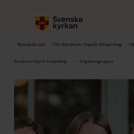
Till innehållet
Till undermeny
Kontakta oss
Om Söndrum-Vapnö församling
Vå
Söndrum-Vapnö församling
Ungdomsgrupper