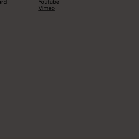
ård
Youtube
Vimeo