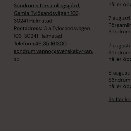
håller ö
Söndrums församlingsgård,
Gamla Tylösandsvägen 103,
7 augusti
30241 Halmstad
Församli
Postadress:
G:a Tylösandsvägen
Söndrums
103, 30241 Halmstad
Telefon:
+46 35 161300
7 augusti
sondrum.vapno@svenskakyrkan.
Söndrums
se
håller ö
8 augusti
Söndrums
håller ö
Se fler 