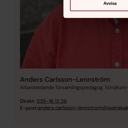
Avvisa
Anders Carlsson-Lennström
Arbetsledande församlingspedagog, Söndrum-
Direkt:
035-16 13 29
anders.carlsson-lennstrom@svenskak
E-post: