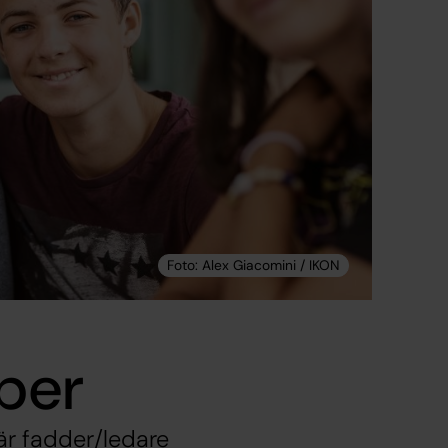
per
 är fadder/ledare