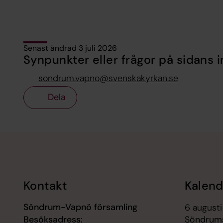
Senast ändrad 3 juli 2026
Synpunkter eller frågor på sidans i
sondrum.vapno@svenskakyrkan.se
Dela
Tillbaka till toppen
Tillbaka till innehållet
Kontakt
Kalend
Söndrum-Vapnö församling
6 augusti
Besöksadress:
Söndrums