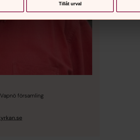
Tillåt urval
Vapnö församling
yrkan.se