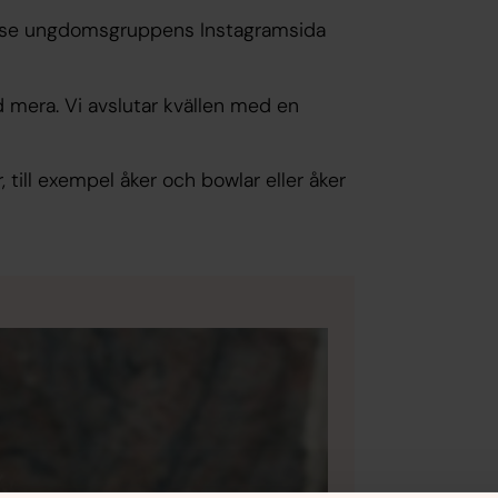
 - se ungdomsgruppens Instagramsida
ed mera. Vi avslutar kvällen med en
, till exempel åker och bowlar eller åker