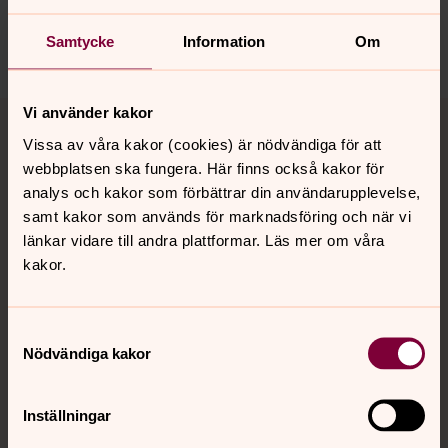
sondrum.vapno@svenskakyrkan.se
Dela
Samtycke
Information
Om
Tillbaka till toppen
Tillbaka till innehållet
Vi använder kakor
Vissa av våra kakor (cookies) är nödvändiga för att
webbplatsen ska fungera. Här finns också kakor för
analys och kakor som förbättrar din användarupplevelse,
Kontakt
samt kakor som används för marknadsföring och när vi
länkar vidare till andra plattformar. Läs mer om våra
kakor.
Kalender
Samtyckesval
Nödvändiga kakor
Hitta snabbt
Inställningar
Sociala kanaler