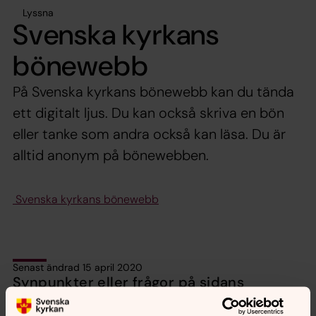
Lyssna
Svenska kyrkans
bönewebb
På Svenska kyrkans bönewebb kan du tända
ett digitalt ljus. Du kan också skriva en bön
eller tanke som andra också kan läsa. Du är
alltid anonym på bönewebben.
Svenska kyrkans bönewebb
Senast ändrad 15 april 2020
Synpunkter eller frågor på sidans
innehåll?