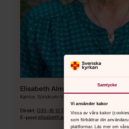
Samtycke
Elisabeth Almqvist Hansson
Kantor, Söndrum-Vapnö församling
Vi använder kakor
Direkt:
035-16 13 17
Vissa av våra kakor (cookies
elisabeth.almqvist@svenskakyrkan.se
E-post:
som förbättrar din användaru
plattformar. Läs mer om våra