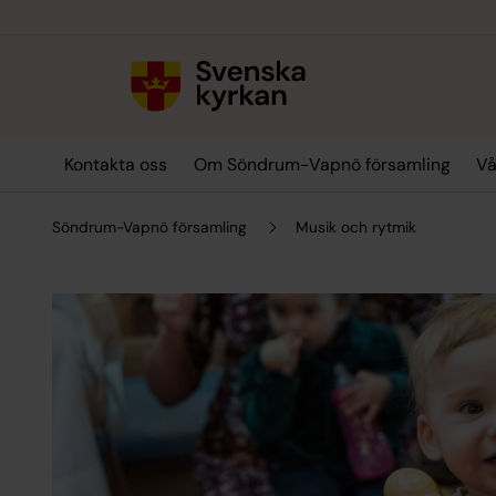
Till innehållet
Till undermeny
Kontakta oss
Om Söndrum-Vapnö församling
Vå
Söndrum-Vapnö församling
Musik och rytmik