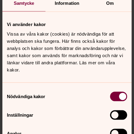
Samtycke
Information
Om
Vi använder kakor
Kriszta Dali
Vissa av våra kakor (cookies) är nödvändiga för att
Organist, Söndrum-Vapnö församling
webbplatsen ska fungera. Här finns också kakor för
analys och kakor som förbättrar din användarupplevelse,
Direkt:
035-16 13 11
kriszta.dali@svenskakyrkan.se
E-post:
samt kakor som används för marknadsföring och när vi
länkar vidare till andra plattformar. Läs mer om våra
kakor.
Samtyckesval
Senast ändrad 3 oktober 2022
Nödvändiga kakor
Synpunkter eller frågor på sidans
innehåll?
Inställningar
sondrum.vapno@svenskakyrkan.se
Dela
Analys