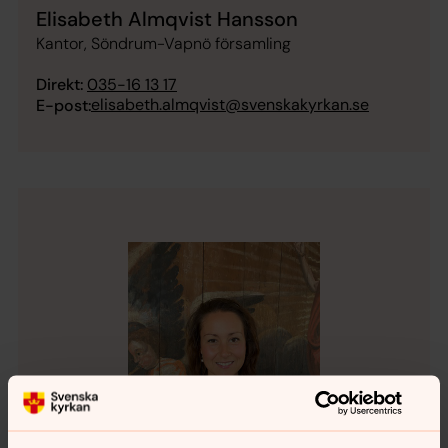
Elisabeth Almqvist Hansson
Kantor, Söndrum-Vapnö församling
Direkt:
035-16 13 17
elisabeth.almqvist@svenskakyrkan.se
E-post: