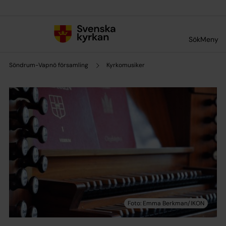
Till innehållet
Till undermeny
Sök
Meny
Söndrum-Vapnö församling
Kyrkomusiker