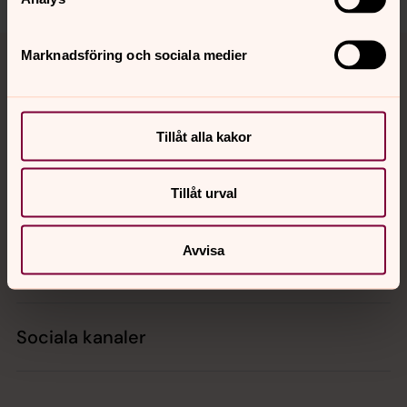
Tillbaka till toppen
Tillbaka till innehållet
Marknadsföring och sociala medier
Kontakt
Tillåt alla kakor
Tillåt urval
Kalender
Avvisa
Hitta snabbt
Sociala kanaler