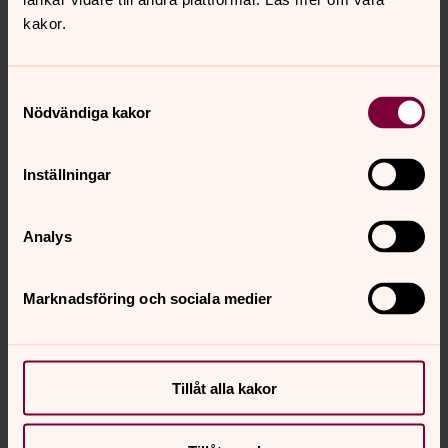
Mer om Joakim Hedberg
kakor.
Säsongsanställd mars-november
Samtyckesval
Nödvändiga kakor
Inställningar
Analys
Marknadsföring och sociala medier
Tillåt alla kakor