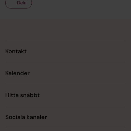
Dela
Tillbaka till toppen
Tillbaka till innehållet
Kontakt
Kalender
Hitta snabbt
Sociala kanaler