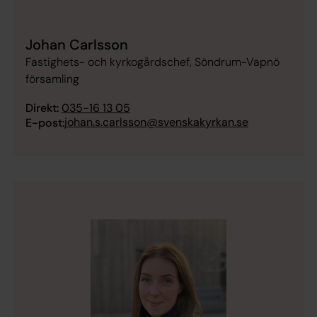
Johan Carlsson
Fastighets- och kyrkogårdschef, Söndrum-Vapnö
församling
Direkt:
035-16 13 05
johan.s.carlsson@svenskakyrkan.se
E-post: