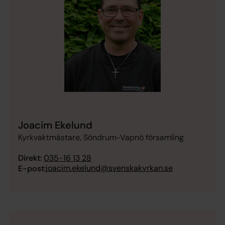
Joacim Ekelund
Kyrkvaktmästare, Söndrum-Vapnö församling
Direkt:
035-16 13 28
joacim.ekelund@svenskakyrkan.se
E-post: