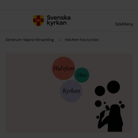
Till innehållet
Till undermeny
Sök
Meny
Söndrum-Vapnö församling
Halvfem hos kyrkan