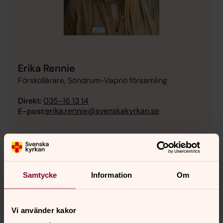
Erika Rennie
Förskollärare, Söndrum-Vapnö församling
Direkt:
035-16 13 14
erika.rennie@svenskakyrkan.se
E-post:
Samtycke
Information
Om
Vi använder kakor