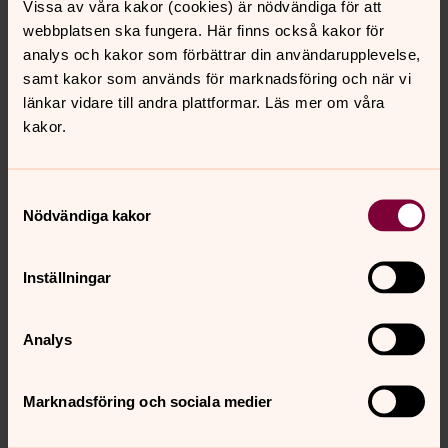
Vissa av våra kakor (cookies) är nödvändiga för att
webbplatsen ska fungera. Här finns också kakor för
analys och kakor som förbättrar din användarupplevelse,
samt kakor som används för marknadsföring och när vi
länkar vidare till andra plattformar. Läs mer om våra
kakor.
Samtyckesval
Maria Ålund
Nödvändiga kakor
Förskollärare, Söndrum-Vapnö församling
Inställningar
Direkt:
035-16 13 15
maria.alund@svenskakyrkan.se
E-post:
Analys
Mer om Maria Ålund
Öppen förskola
Marknadsföring och sociala medier