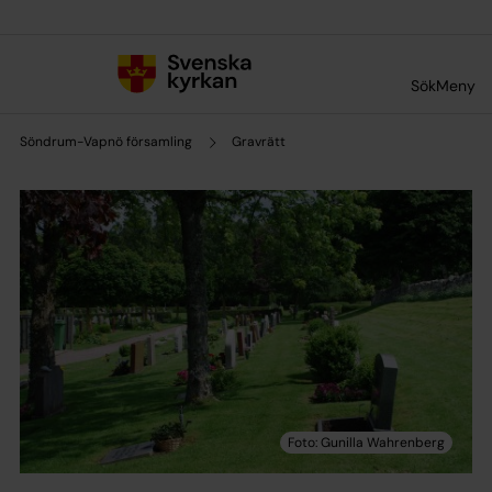
Till innehållet
Till undermeny
Sök
Meny
Söndrum-Vapnö församling
Gravrätt