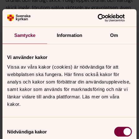
ordnat och värdigt skick. I begreppet ordnat och värdigt
skick ingår, förutom själva skötseln av gravplatsen, även
att se till att gravanordningen inte utgör ett hot mot
arbetsmiljön och säkerheten på gravplatsen. Om
gravvården är ett hot mot miljöskyddet, hälsoskydd och
Samtycke
Information
Om
arbetstagarskydd får begravningshuvudmannen
åtgärda felet omedelbart. Gravrättsinnehavaren ska
snarast informeras om åtgärden. Åtgärder på
Vi använder kakor
gravvårdar bekostas i de flesta fall av
gravrättsinnehavaren.
Vissa av våra kakor (cookies) är nödvändiga för att
webbplatsen ska fungera. Här finns också kakor för
analys och kakor som förbättrar din användarupplevelse,
Vård av gravplats
samt kakor som används för marknadsföring och när vi
Ytterst ansvarar gravrättsinnehavaren för att
länkar vidare till andra plattformar. Läs mer om våra
gravplatsen hålls i ordnat och värdigt skick. Är
kakor.
gravplatsen uppenbart vanvårdad kan
begravningshuvudmannen besluta att gravrätten är
förverkad, alltså att gravrätten går tillbaka till
Samtyckesval
Nödvändiga kakor
huvudmannen. Kan eller vill gravrättsinnehavaren inte