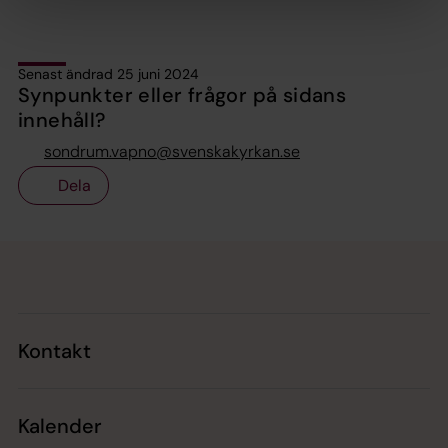
Senast ändrad 25 juni 2024
Synpunkter eller frågor på sidans
innehåll?
sondrum.vapno@svenskakyrkan.se
Dela
Tillbaka till toppen
Tillbaka till innehållet
Kontakt
Kalender