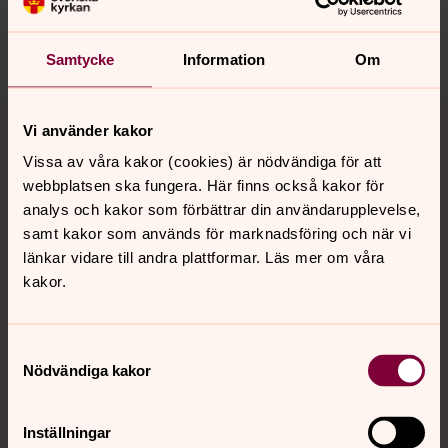
sondrum.vapno@svenskakyrkan.se
Dela
Samtycke
Information
Om
Tillbaka till toppen
Tillbaka till innehållet
Vi använder kakor
Vissa av våra kakor (cookies) är nödvändiga för att
webbplatsen ska fungera. Här finns också kakor för
Kontakt
analys och kakor som förbättrar din användarupplevelse,
samt kakor som används för marknadsföring och när vi
länkar vidare till andra plattformar. Läs mer om våra
kakor.
Kalender
Samtyckesval
Hitta snabbt
Nödvändiga kakor
Inställningar
Sociala kanaler