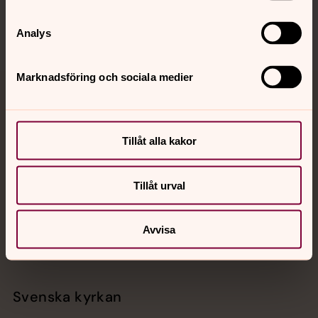
Analys
Marknadsföring och sociala medier
Jourhavande präst
Akut samtals- och krisstöd. Prata eller chatta anonymt
Tillåt alla kakor
med en präst på kvällar och nätter.
Tillåt urval
Chatt
Digitalt brev
Telefon 112
Avvisa
Svenska kyrkan