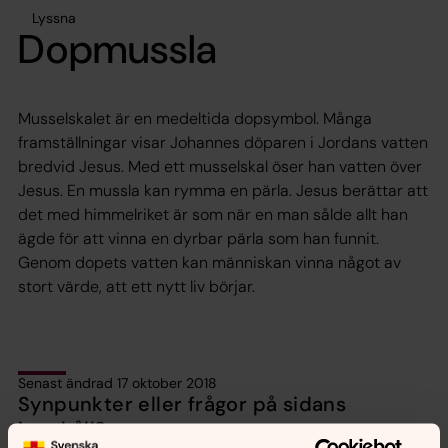
Lyssna
Dopmussla
Musselskalet är en medeltida dopsymbol. Många
framställningar visar Johannes döparen i Jordans vatten
bredvid Jesus. Med ett musselskal öser han vatten över
Jesus. En mussla kan rymma en pärla. Jesus berättar att
det med himmelriket är som när en man sålde allt han
ägde för att vinna en dyrbar pärla som han funnit.
Genom dopets vatten kan människan vinna något av
stort värde, att ett nytt liv börjar.
Senast ändrad 17 oktober 2018
Synpunkter eller frågor på sidans
innehåll?